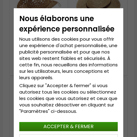
Nous élaborons une
expérience personnalisée
Nous utilisons des cookies pour vous offrir
une expérience d'achat personnalisée, une
Chapeaux - Gårda
Chapeaux - Gårda
Manzanillo Cowboy
Arese Seagrass Fedora
publicité personnalisée et pour que nos
(nature sombre)
(nature)
sites web restent fiables et sécurisés. À
€39.99
€59.99
cette fin, nous recueillons des informations
sur les utilisateurs, leurs conceptions et
leurs appareils.
Nouveauté
Cliquez sur "Accepter & fermer" si vous
autorisez tous les cookies ou sélectionnez
les cookies que vous autorisez et ceux que
vous souhaitez désactiver en cliquant sur
"Paramètres" ci-dessous.
ACCEPTER & FERMER