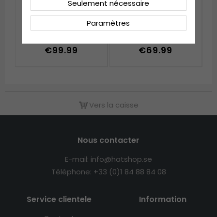
Seulement nécessaire
Chapeaux - Gårda
Chapeau de paille -
Paramètres
Toquerville Crushable
Gårda Funchal Raffia
Wool felt Western hat
Fedora (naturel
(beige)
clair/brun foncé)
€99.99
€69.99
Vers la caisse
Nous contacter
E-mail: info@hatshop.se
Téléphone: +33 (0)1 84 88 84 08
Service clientele
Information