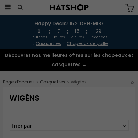
Happy Deals! 15% DE REMISE
Produkten har blivit tillagd i varukorgen
0
7
15
29
Journées
Heures
Minutes
Secondes
→
Casquettes
→
Chapeaux de paille
Découvrez nos meilleures offres sur les chapeaux et
casquettes →
Page d’accueil
Casquettes
Wigéns
WIGÉNS
Trier par