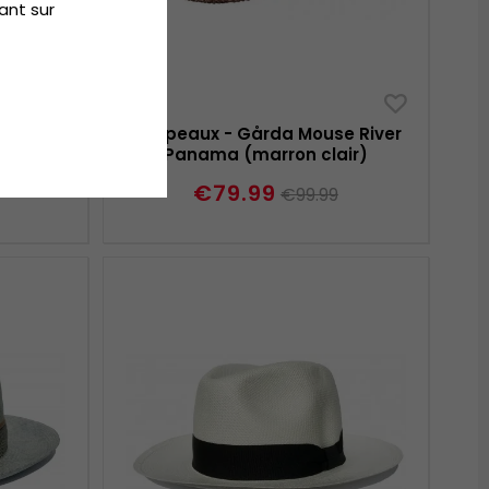
ant sur
lter
Chapeaux - Gårda Mouse River
ir)
Panama (marron clair)
€79.99
€99.99