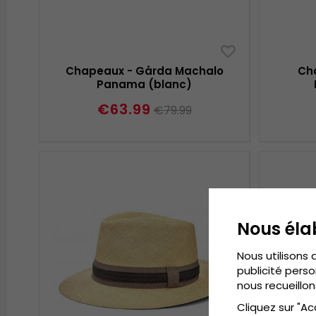
Chapeaux - Gårda Machalo
Ch
Panama (blanc)
€63.99
€79.99
Nous éla
Nous utilisons 
publicité perso
nous recueillon
Cliquez sur "Ac