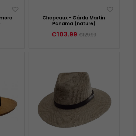
amora
Chapeaux - Gårda Martin
)
Panama (nature)
€103.99
€129.99