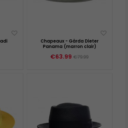
adi
Chapeaux - Gårda Dieter
Panama (marron clair)
€63.99
€79.99