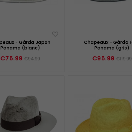
peaux - Gårda Japon
Chapeaux - Gårda F
Panama (blanc)
Panama (gris)
€75.99
€95.99
€94.99
€119.99