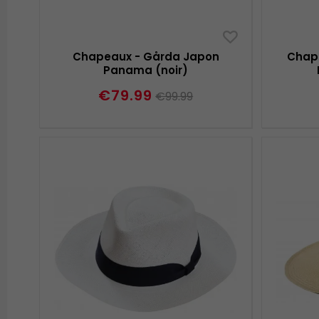
Chapeaux - Gårda Japon
Chap
Panama (noir)
€79.99
€99.99