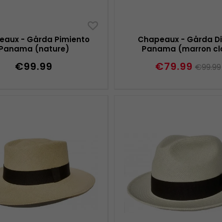
eaux - Gårda Pimiento
Chapeaux - Gårda Di
Panama (nature)
Panama (marron cla
€99.99
€79.99
€99.99