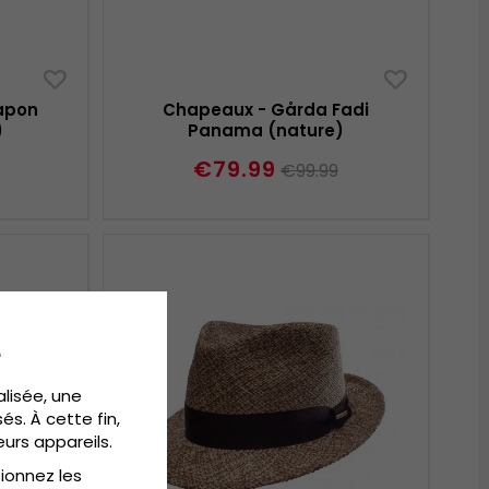
apon
Chapeaux - Gårda Fadi
)
Panama (nature)
€79.99
€99.99
e
alisée, une
és. À cette fin,
eurs appareils.
tionnez les