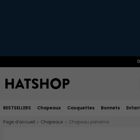
D
BESTSELLERS
Chapeaux
Casquettes
Bonnets
Enfan
Page d’accueil
Chapeaux
Chapeau panama