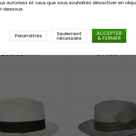
us autorisez et ceux que vous souhaitez désactiver en cliqu
i-dessous.
ACCEPTER
Seulement
Paramètres
ux - Gårda Tex Panama
Chapeaux - Gårda Wa
& FERMER
nécessaire
(blanc)
Panama (marron cla
€95.99
€71.99
€119.99
€89.99