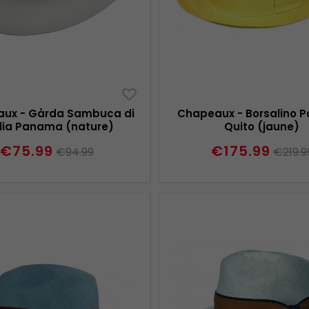
ux - Gårda Sambuca di
Chapeaux - Borsalino
ilia Panama (nature)
Quito (jaune)
€75.99
€175.99
€94.99
€219.9