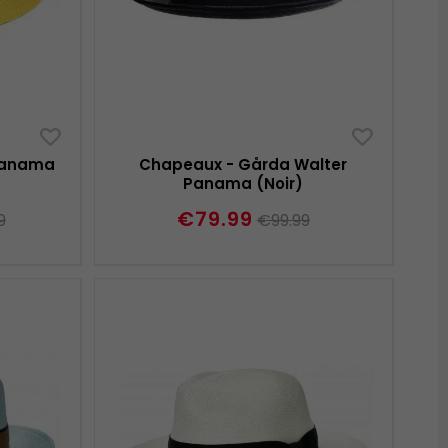
 Panama
Chapeaux - Gårda Walter
Panama (Noir)
€79.99
9
€99.99