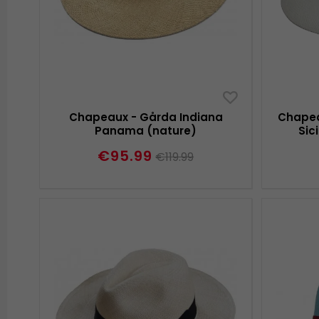
Chapeaux - Gårda Indiana
Chapea
Panama (nature)
Sic
€95.99
€119.99