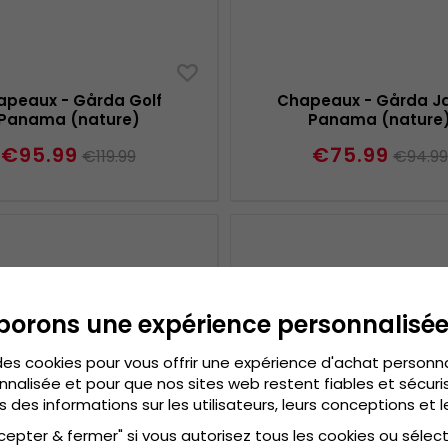
apeaux - Gårda Golf
Chapeaux - Gårda J
Panama (nature)
Panama (nature
€95.99
€75.99
€119.99
€94.99
borons une expérience personnalisé
des cookies pour vous offrir une expérience d'achat personn
nnalisée et pour que nos sites web restent fiables et sécuris
s des informations sur les utilisateurs, leurs conceptions et l
cepter & fermer" si vous autorisez tous les cookies ou sélec