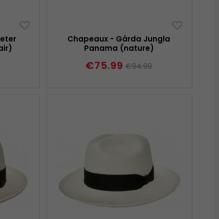
eter
Chapeaux - Gårda Jungla
ir)
Panama (nature)
€75.99
€94.99