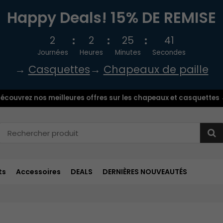
Happy Deals! 15% DE REMISE
2
2
25
39
Journées
Heures
Minutes
Secondes
→
Casquettes
→
Chapeaux de paille
écouvrez nos meilleures offres sur les chapeaux et casquettes
ts
Accessoires
DEALS
DERNIÈRES NOUVEAUTÉS