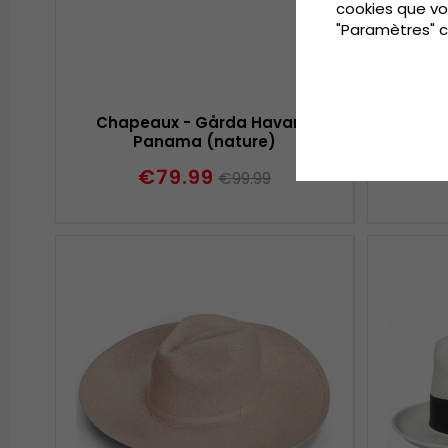
cookies que vo
"Paramètres" c
Chapeaux - Gårda Havana
Chapea
Panama (nature)
€79.99
€99.99