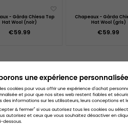
ux - Gårda Chiesa Top
Chapeaux - Gårda Chie
Hat Wool (noir)
Hat Wool (gris)
€59.99
€59.99
borons une expérience personnalisé
des cookies pour vous offrir une expérience d'achat personn
nnalisée et pour que nos sites web restent fiables et sécuris
s des informations sur les utilisateurs, leurs conceptions et l
cepter & fermer" si vous autorisez tous les cookies ou sélec
us autorisez et ceux que vous souhaitez désactiver en cliqu
i-dessous.