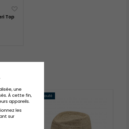
ri Top
e
alisée, une
és. À cette fin,
Nouveauté
eurs appareils.
tionnez les
ant sur