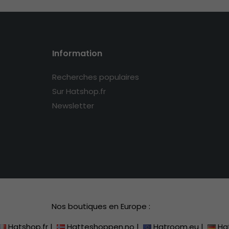
Information
Recherches populaires
Sur Hatshop.fr
Newsletter
Nos boutiques en Europe :
Hatshop.fr
|
Hatteshoppen.no
|
Hatroom.eu
|
Ha