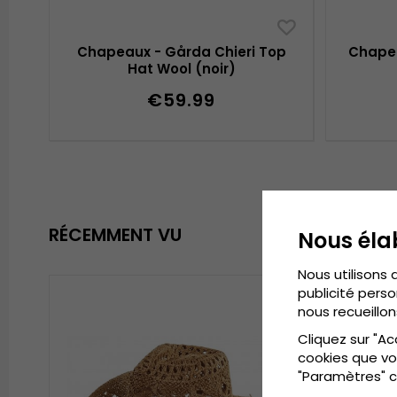
Chapeaux - Gårda Chieri Top
Chapea
Hat Wool (noir)
€59.99
RÉCEMMENT VU
Nous éla
Nous utilisons 
publicité perso
nous recueillon
Cliquez sur "Ac
cookies que vo
"Paramètres" c