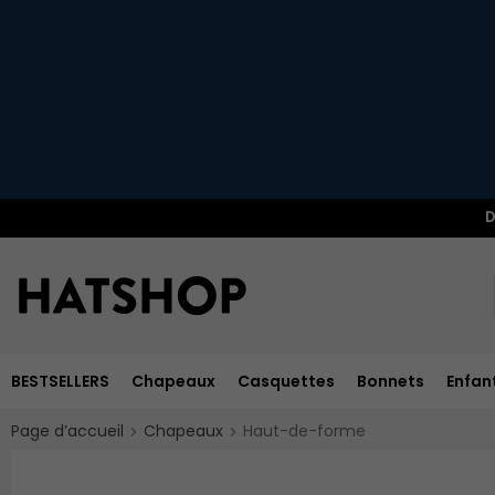
D
BESTSELLERS
Chapeaux
Casquettes
Bonnets
Enfan
Page d’accueil
Chapeaux
Haut-de-forme