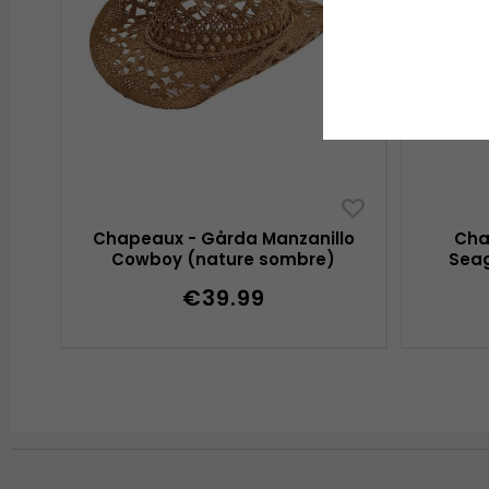
Chapeaux - Gårda Manzanillo
Cha
Cowboy (nature sombre)
Seag
€39.99