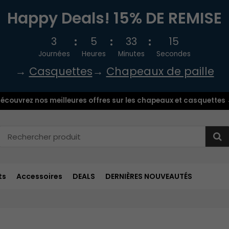
Happy Deals! 15% DE REMISE
3
5
33
14
Journées
Heures
Minutes
Secondes
→
Casquettes
→
Chapeaux de paille
écouvrez nos meilleures offres sur les chapeaux et casquettes
ts
Accessoires
DEALS
DERNIÈRES NOUVEAUTÉS