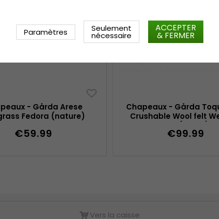
ACCEPTER
Seulement
Paramètres
& FERMER
nécessaire
peaux - Gårda Arese
Chapeaux - Gårda Toqu
rass Fedora (nature)
Crushable Wool felt W
hat (beige)
€59.99
€99.99
Vers la caisse