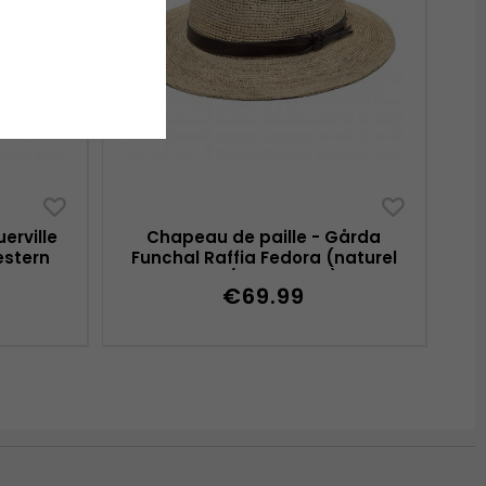
erville
Chapeau de paille - Gårda
estern
Funchal Raffia Fedora (naturel
clair/brun foncé)
€69.99