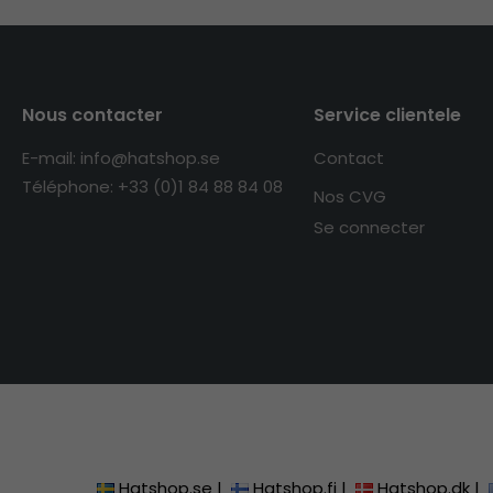
Nous contacter
Service clientele
E-mail: info@hatshop.se
Contact
Téléphone: +33 (0)1 84 88 84 08
Nos CVG
Se connecter
Hatshop.se
|
Hatshop.fi
|
Hatshop.dk
|