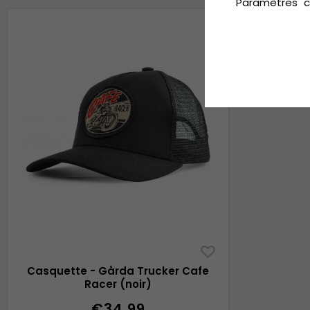
"Paramètres" c
Casquette - Gårda Trucker Cafe
Racer (noir)
€34.99