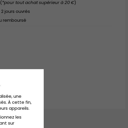
(
*pour tout achat supérieur à 20 €
)
 2 jours ouvrés
 ou remboursé
e
alisée, une
és. À cette fin,
eurs appareils.
tionnez les
ant sur