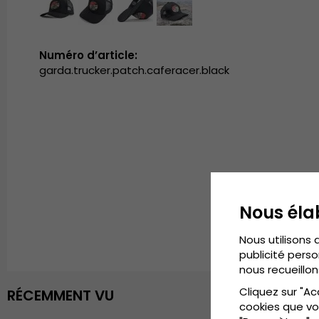
Numéro d’article:
garda.trucker.patch.caferacer.black
Nous éla
Nous utilisons 
publicité perso
nous recueillon
Cliquez sur "Ac
RÉCEMMENT VU
cookies que vo