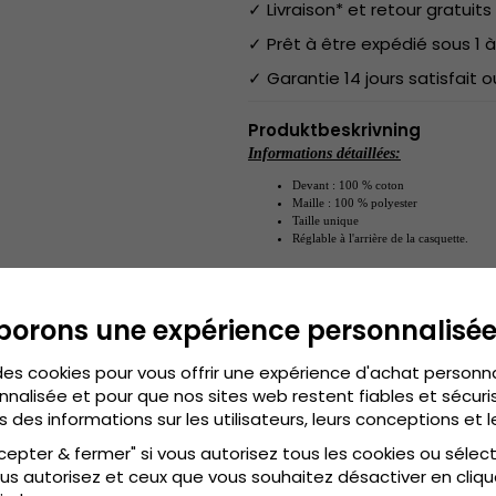
✓ Livraison* et retour gratuits 
✓ Prêt à être expédié sous 1 à
✓ Garantie 14 jours satisfait
Produktbeskrivning
Informations détaillées:
Devant : 100 % coton
Maille : 100 % polyester
Taille unique
Réglable à l'arrière de la casquette.
Taille unique
Guide des tailles:
.
borons une expérience personnalisé
des cookies pour vous offrir une expérience d'achat personn
nnalisée et pour que nos sites web restent fiables et sécuris
s des informations sur les utilisateurs, leurs conceptions et l
cepter & fermer" si vous autorisez tous les cookies ou sélec
us autorisez et ceux que vous souhaitez désactiver en cliqu