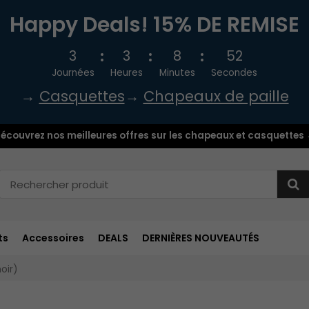
Happy Deals! 15% DE REMISE
3
3
8
52
Journées
Heures
Minutes
Secondes
→
Casquettes
→
Chapeaux de paille
écouvrez nos meilleures offres sur les chapeaux et casquettes
ts
Accessoires
DEALS
DERNIÈRES NOUVEAUTÉS
oir)