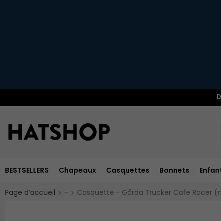
D
BESTSELLERS
Chapeaux
Casquettes
Bonnets
Enfan
Page d’accueil
-
Casquette - Gårda Trucker Cafe Racer (n