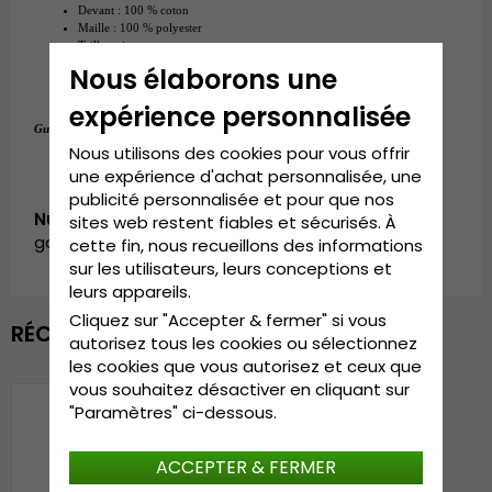
Devant : 100 % coton
Maille : 100 % polyester
Taille unique
Réglable à l'arrière de la casquette.
Nous élaborons une
expérience personnalisée
Taille unique
Guide des tailles:
.
Nous utilisons des cookies pour vous offrir
une expérience d'achat personnalisée, une
publicité personnalisée et pour que nos
Numéro d’article:
sites web restent fiables et sécurisés. À
garda.trucker.patch.desertchild.pink
cette fin, nous recueillons des informations
sur les utilisateurs, leurs conceptions et
leurs appareils.
Cliquez sur "Accepter & fermer" si vous
RÉCEMMENT VU
autorisez tous les cookies ou sélectionnez
les cookies que vous autorisez et ceux que
vous souhaitez désactiver en cliquant sur
"Paramètres" ci-dessous.
ACCEPTER & FERMER