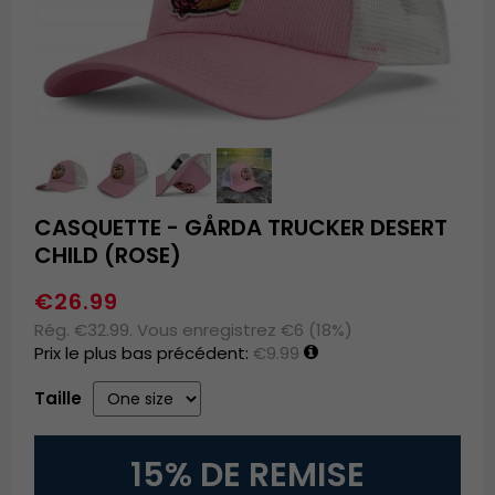
CASQUETTE - GÅRDA TRUCKER DESERT
CHILD (ROSE)
€26.99
Rég. €32.99. Vous enregistrez €6 (18%)
Prix le plus bas précédent:
€9.99
Taille
15% DE REMISE