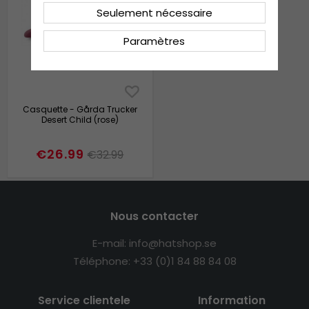
Seulement nécessaire
Paramètres
Casquette - Gårda Trucker
Desert Child (rose)
€26.99
€32.99
Nous contacter
E-mail: info@hatshop.se
Téléphone: +33 (0)1 84 88 84 08
Service clientele
Information