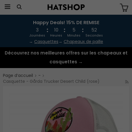
Happy Deals! 15% DE REMISE
Produkten har blivit tillagd i varukorgen
3
10
5
51
Journées
Heures
Minutes
Secondes
→
Casquettes
→
Chapeaux de paille
Découvrez nos meilleures offres sur les chapeaux et
casquettes →
Page d’accueil
-
Casquette - Gårda Trucker Desert Child (rose)