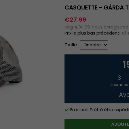
CASQUETTE - GÅRDA T
€27.99
Rég. €34.99. Vous enregistrez
Prix le plus bas précédent:
€14
Taille
1
3
Journées
Ave
En stock. Prêt à être expédi
AJOUTE