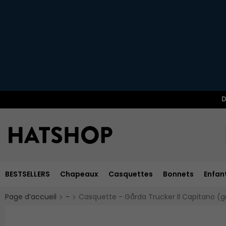
D
BESTSELLERS
Chapeaux
Casquettes
Bonnets
Enfan
Page d’accueil
-
Casquette - Gårda Trucker Il Capitano (gr