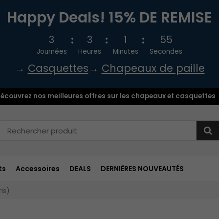
Happy Deals! 15% DE REMISE
3
3
1
54
Journées
Heures
Minutes
Secondes
→
Casquettes
→
Chapeaux de paille
écouvrez nos meilleures offres sur les chapeaux et casquettes
ts
Accessoires
DEALS
DERNIÈRES NOUVEAUTÉS
is)