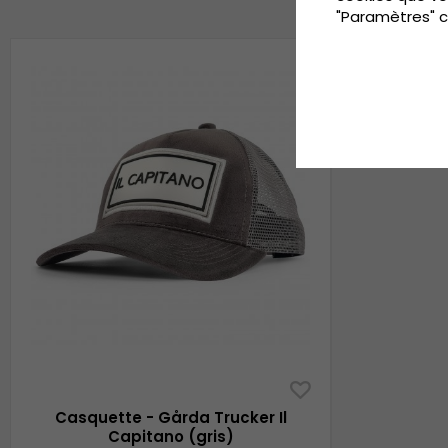
"Paramètres" c
Casquette - Gårda Trucker Il
Capitano (gris)