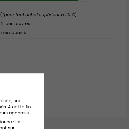
(
*pour tout achat supérieur à 20 €
)
 2 jours ouvrés
 ou remboursé
e
alisée, une
és. À cette fin,
eurs appareils.
tionnez les
ant sur