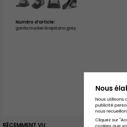
Numéro d’article:
garda.trucker.ilcapitano.grey
Nous éla
Nous utilisons 
publicité perso
nous recueillon
Cliquez sur "Ac
RÉCEMMENT VU
cookies que vo