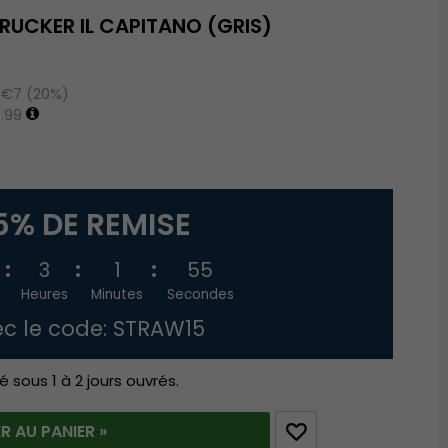
RUCKER IL CAPITANO (GRIS)
 €7 (20%)
.99
5% DE REMISE
3
1
54
Heures
Minutes
Secondes
c le code: STRAW15
é sous 1 à 2 jours ouvrés.
R AU PANIER »