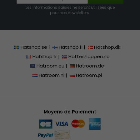
Les informations saisies ne seront utilisées que
pour nos newsletters.
Hatshop.se
|
Hatshop.fi
|
Hatshop.dk
Hatshop.fr
|
Hatteshoppen.no
Hatroom.eu
|
Hatroom.de
Hatroom.nl
|
Hatroom.pl
Moyens de Paiement