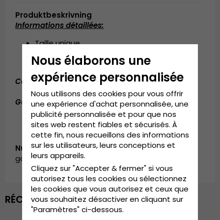
Produktbeskrivning
Informations détaillées:
Taille unique
Réglable à l'arrière de la casquette
Nous élaborons une
expérience personnalisée
Composition:
Coton / Polyester
Nous utilisons des cookies pour vous offrir
Guide des tailles:
Taille unique.
une expérience d'achat personnalisée, une
publicité personnalisée et pour que nos
sites web restent fiables et sécurisés. À
cette fin, nous recueillons des informations
sur les utilisateurs, leurs conceptions et
Numéro d’article:
leurs appareils.
garda.wpt-1.washed.trucker.blue
Cliquez sur "Accepter & fermer" si vous
autorisez tous les cookies ou sélectionnez
les cookies que vous autorisez et ceux que
RÉCEMMENT VU
vous souhaitez désactiver en cliquant sur
"Paramètres" ci-dessous.