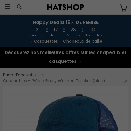
Happy Deals! 15% DE REMISE
Produkten har blivit tillagd i varukorgen
2
17
28
40
Journées
Heures
Minutes
Secondes
→
Casquettes
→
Chapeaux de paille
Découvrez nos meilleures offres sur les chapeaux et
casquettes →
Page d’accueil
-
Casquettes - Gårda Finley Washed Trucker (bleu)