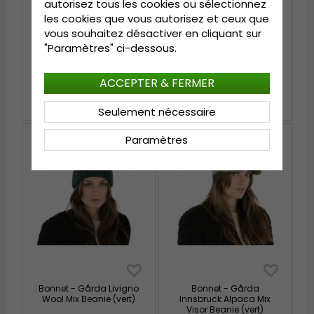
autorisez tous les cookies ou sélectionnez
les cookies que vous autorisez et ceux que
vous souhaitez désactiver en cliquant sur
"Paramètres" ci-dessous.
Bonnet - Gårda Ebene
Bonnet - Gårda Ebene
Wool Mix Beanie (vert
Wool Mix Beanie (vert
menthe)
foncé)
ACCEPTER & FERMER
€39.99
€39.99
Seulement nécessaire
Paramètres
Bonnet - Gårda Livigno
Bonnet - Gårda
Wool Mix Beanie (vert)
Innsbruck Alpaca Mix
Visor Beanie (vert)