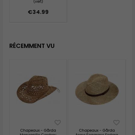
(vert)
€34.99
RÉCEMMENT VU
Chapeaux - Gårda
Chapeaux - Gårda
Manzanillo Cowboy
Arese Seagrass Fedora