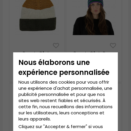
Bonnet - Gårda
Bonnet - Gårda Davos
Courchevel Merino Wool
Striped Merino Wool
Nous élaborons une
Beanie (vert/
Beanie (vert/violet)
écru/moutarde)
expérience personnalisée
€49.99
€49.99
Nous utilisons des cookies pour vous offrir
une expérience d'achat personnalisée, une
publicité personnalisée et pour que nos
sites web restent fiables et sécurisés. À
cette fin, nous recueillons des informations
sur les utilisateurs, leurs conceptions et
leurs appareils.
Cliquez sur "Accepter & fermer" si vous