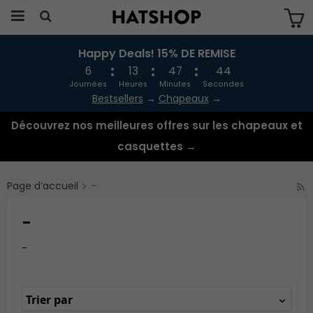
Happy Deals! 15% DE REMISE
Produkten har blivit tillagd i varukorgen
6
13
47
43
Journées
Heures
Minutes
Secondes
Bestsellers
→
Chapeaux
→
Découvrez nos meilleures offres sur les chapeaux et
casquettes →
Page d’accueil
-
-
-
Trier par