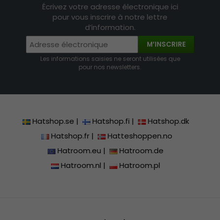
Écrivez votre adresse électronique ici
pour vous inscrire à notre lettre
d’information.
M’INSCRIRE
Les informations saisies ne seront utilisées que
pour nos newsletters.
Hatshop.se
|
Hatshop.fi
|
Hatshop.dk
Hatshop.fr
|
Hatteshoppen.no
Hatroom.eu
|
Hatroom.de
Hatroom.nl
|
Hatroom.pl