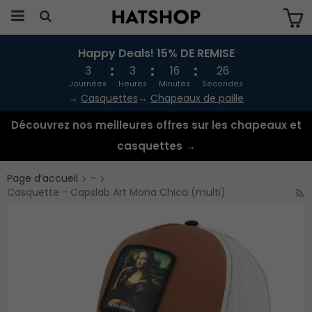
Happy Deals! 15% DE REMISE
Produkten har blivit tillagd i varukorgen
3
3
16
26
Journées
Heures
Minutes
Secondes
→
Casquettes
→
Chapeaux de paille
Découvrez nos meilleures offres sur les chapeaux et
casquettes →
Page d’accueil
-
Casquette - Capslab Art Mona Chica (multi)