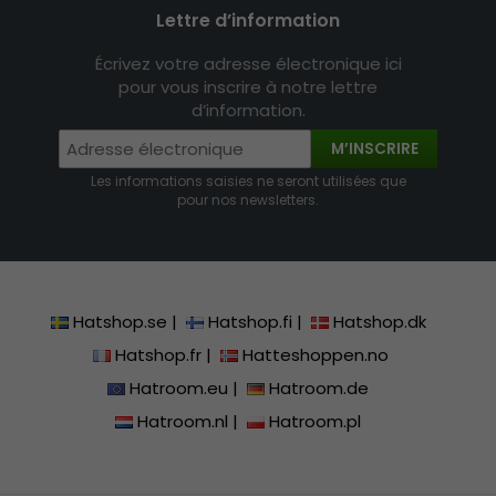
Lettre d’information
Écrivez votre adresse électronique ici
pour vous inscrire à notre lettre
d’information.
M’INSCRIRE
Les informations saisies ne seront utilisées que
pour nos newsletters.
Hatshop.se
|
Hatshop.fi
|
Hatshop.dk
Hatshop.fr
|
Hatteshoppen.no
Hatroom.eu
|
Hatroom.de
Hatroom.nl
|
Hatroom.pl