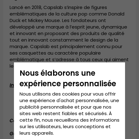
Lancé en 2018, Capslab s’inspire de figures
emblématiques de la culture pop comme Donald
Duck et Mickey Mouse. Les fondateurs ont
développé une marque à l’esprit jeune, dynamique
et innovant en proposant des produits de qualité
tout en innovant constamment le design de la
marque. Capslab est principalement connu pour
ses casquettes au caractère populaire
emblématique et s’adresse à tous ceux qui aiment
les accessoires de mode originaux et modernes.
Nous élaborons une
expérience personnalisée
Informations détaillées:
Nous utilisons des cookies pour vous offrir
Taille unique
une expérience d'achat personnalisée, une
Réglable à l'arrière de la casquette
publicité personnalisée et pour que nos
sites web restent fiables et sécurisés. À
cette fin, nous recueillons des informations
Composition:
Coton / Polyester
sur les utilisateurs, leurs conceptions et
leurs appareils.
Guide des tailles:
Taille unique.