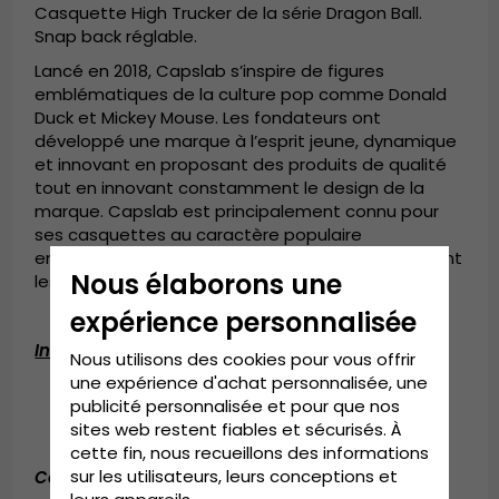
Casquette High Trucker de la série Dragon Ball.
Snap back réglable.
Lancé en 2018, Capslab s’inspire de figures
emblématiques de la culture pop comme Donald
Duck et Mickey Mouse. Les fondateurs ont
développé une marque à l’esprit jeune, dynamique
et innovant en proposant des produits de qualité
tout en innovant constamment le design de la
marque. Capslab est principalement connu pour
ses casquettes au caractère populaire
emblématique et s’adresse à tous ceux qui aiment
Nous élaborons une
les accessoires de mode originaux et modernes.
expérience personnalisée
Informations détaillées:
Nous utilisons des cookies pour vous offrir
une expérience d'achat personnalisée, une
Taille unique
publicité personnalisée et pour que nos
Réglable à l'arrière de la casquette
sites web restent fiables et sécurisés. À
cette fin, nous recueillons des informations
sur les utilisateurs, leurs conceptions et
Composition:
Coton / Polyester