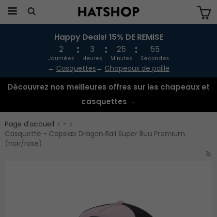
Happy Deals! 15% DE REMISE
Produkten har blivit tillagd i varukorgen
2
3
25
54
Journées
Heures
Minutes
Secondes
→
Casquettes
→
Chapeaux de paille
Découvrez nos meilleures offres sur les chapeaux et
casquettes →
Page d’accueil
-
Casquette - Capslab Dragon Ball Super Buu Premium
(noir/rose)