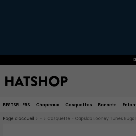
D
BESTSELLERS
Chapeaux
Casquettes
Bonnets
Enfan
Page d’accueil
-
Casquette - Capslab Looney Tunes Bugs 