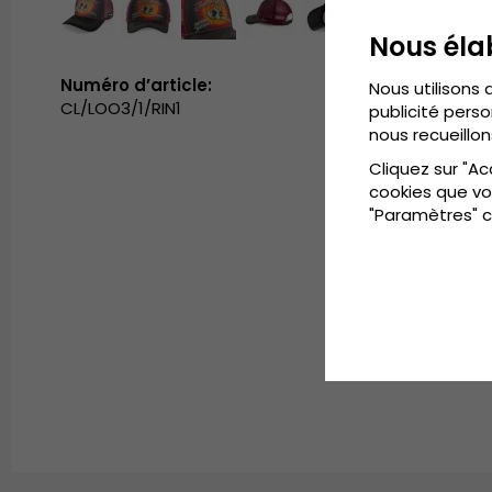
Nous éla
Numéro d’article:
Nous utilisons 
CL/LOO3/1/RIN1
publicité perso
nous recueillon
Cliquez sur "Ac
cookies que vo
"Paramètres" c