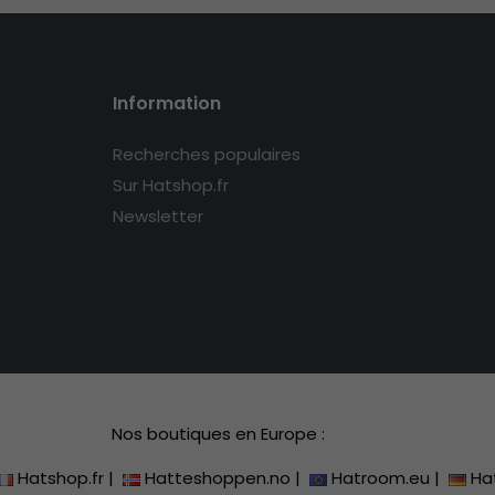
Information
Recherches populaires
Sur Hatshop.fr
Newsletter
Nos boutiques en Europe :
Hatshop.fr
|
Hatteshoppen.no
|
Hatroom.eu
|
Ha