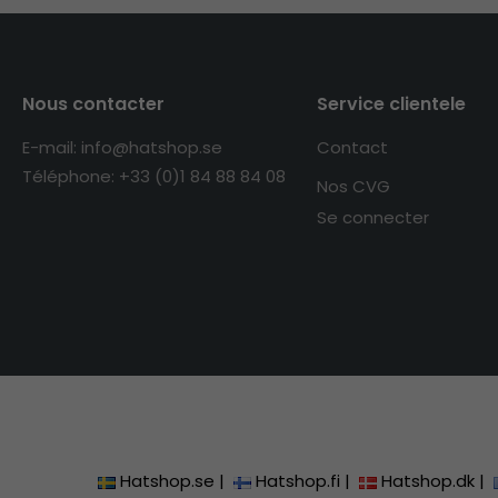
Nous contacter
Service clientele
E-mail: info@hatshop.se
Contact
Téléphone: +33 (0)1 84 88 84 08
Nos CVG
Se connecter
Hatshop.se
|
Hatshop.fi
|
Hatshop.dk
|