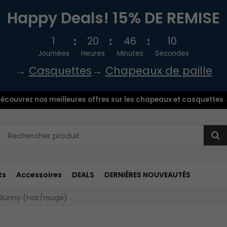
Happy Deals! 15% DE REMISE
1
20
46
9
Journées
Heures
Minutes
Secondes
→
Casquettes
→
Chapeaux de paille
écouvrez nos meilleures offres sur les chapeaux et casquettes
ts
Accessoires
DEALS
DERNIÈRES NOUVEAUTÉS
Bunny (noir/rouge)