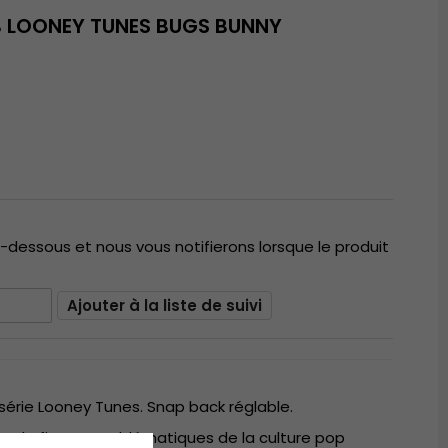
 LOONEY TUNES BUGS BUNNY
i-dessous et nous vous notifierons lorsque le produit
Ajouter à la liste de suivi
série Looney Tunes. Snap back réglable.
ire de figures emblématiques de la culture pop