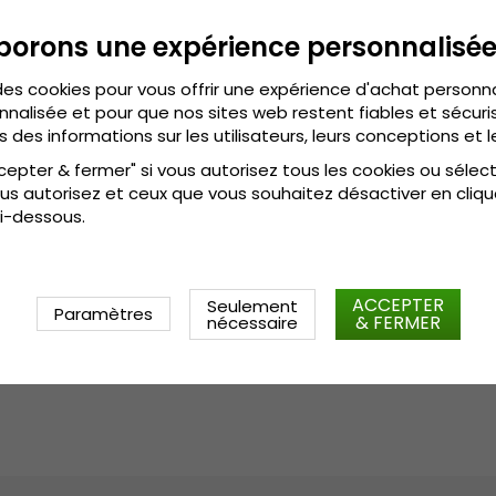
comme Donald Duck et Mickey
à l’esprit jeune, dynamique e
borons une expérience personnalisé
en innovant constamment le d
connu pour ses casquettes a
des cookies pour vous offrir une expérience d'achat personn
tous ceux qui aiment les acc
nnalisée et pour que nos sites web restent fiables et sécuris
s des informations sur les utilisateurs, leurs conceptions et l
cepter & fermer" si vous autorisez tous les cookies ou sélec
Informations détaillées:
us autorisez et ceux que vous souhaitez désactiver en cliqu
Taille unique
i-dessous.
Réglable à l'arrière de l
Composition:
Coton / Polyes
ACCEPTER
Seulement
Paramètres
& FERMER
nécessaire
Guide des tailles:
Taille unique