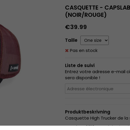
CASQUETTE - CAPSLAB
(NOIR/ROUGE)
€39.99
Taille
Pas en stock
Liste de suivi
Entrez votre adresse e-mail c
sera disponible !
Produktbeskrivning
Casquette High Trucker de la 
Lancé en 2018, Capslab s’insp