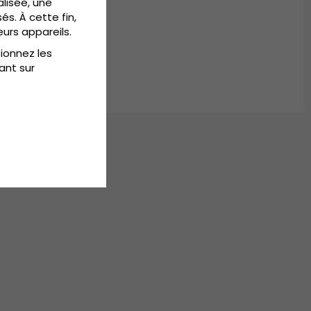
ter
alisée, une
és. À cette fin,
.
eurs appareils.
tionnez les
ant sur