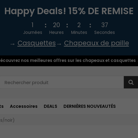
Happy Deals! 15% DE REMISE
1
20
2
36
Journées
Heures
Minutes
Secondes
→
Casquettes
→
Chapeaux de paille
écouvrez nos meilleures offres sur les chapeaux et casquettes
ts
Accessoires
DEALS
DERNIÈRES NOUVEAUTÉS
s/noir)