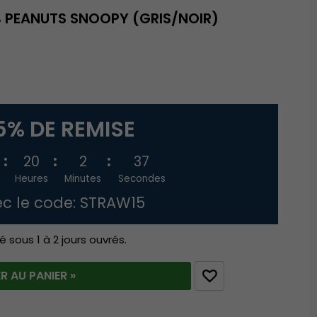
 PEANUTS SNOOPY (GRIS/NOIR)
5% DE REMISE
20
2
36
Heures
Minutes
Secondes
c le code: STRAW15
é sous 1 à 2 jours ouvrés.
R AU PANIER »