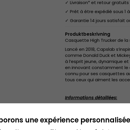
✓ Livraison* et retour gratuits 
✓ Prêt à être expédié sous 1 à
✓ Garantie 14 jours satisfait
Produktbeskrivning
Casquette High Trucker de la 
Lancé en 2018, Capslab s’insp
comme Donald Duck et Mickey
à l’esprit jeune, dynamique e
en innovant constamment le d
connu pour ses casquettes a
tous ceux qui aiment les acc
Informations détaillées:
Taille unique
Réglable à l'arrière de l
borons une expérience personnalisé