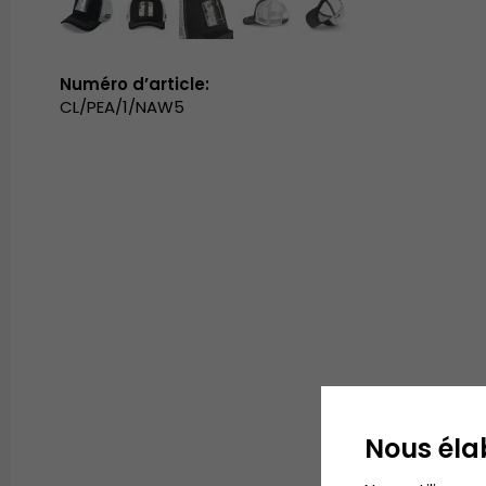
Numéro d’article:
CL/PEA/1/NAW5
Nous éla