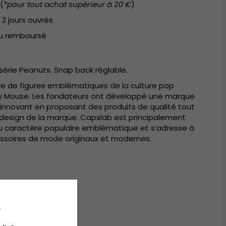
(
*pour tout achat supérieur à 20 €
)
 2 jours ouvrés
 ou remboursé
série Peanuts. Snap back réglable.
ire de figures emblématiques de la culture pop
 Mouse. Les fondateurs ont développé une marque
t innovant en proposant des produits de qualité tout
esign de la marque. Capslab est principalement
u caractère populaire emblématique et s’adresse à
essoires de mode originaux et modernes.
a casquette
e