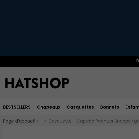
D
BESTSELLERS
Chapeaux
Casquettes
Bonnets
Enfan
Page d’accueil
-
Casquette - Capslab Peanuts Snoopy (gri