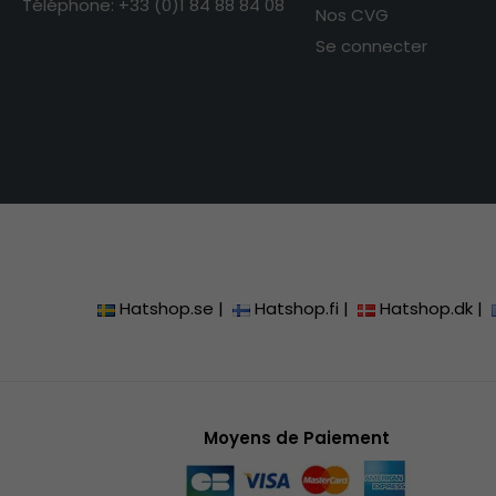
Téléphone: +33 (0)1 84 88 84 08
Nos CVG
Se connecter
Hatshop.se
|
Hatshop.fi
|
Hatshop.dk
|
Moyens de Paiement