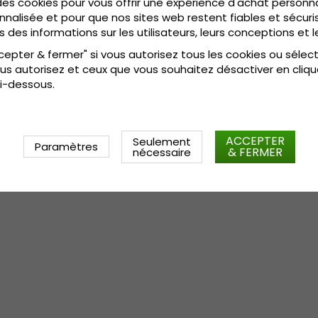
Composition:
Coton / Polyes
des cookies pour vous offrir une expérience d'achat personn
nnalisée et pour que nos sites web restent fiables et sécuris
Guide des tailles:
Taille unique
s des informations sur les utilisateurs, leurs conceptions et l
cepter & fermer" si vous autorisez tous les cookies ou sélec
us autorisez et ceux que vous souhaitez désactiver en cliqu
i-dessous.
ACCEPTER
Seulement
Paramètres
& FERMER
nécessaire