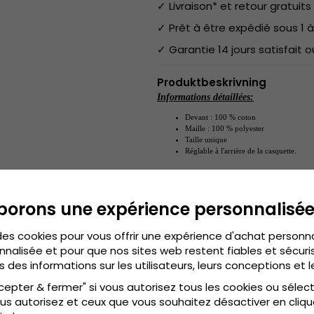
✓ Livraison* et retour gratuits 
✓ Prêt à être expédié sous 1 à
✓ Garantie 14 jours satisfait
Produktbeskrivning
Informations détaillées:
Devant : 100 % coton
Maille : 100 % polyester
Taille unique
Réglable à l'arrière de la casquette.
Taille unique
Guide des tailles:
.
borons une expérience personnalisé
des cookies pour vous offrir une expérience d'achat personn
nnalisée et pour que nos sites web restent fiables et sécuris
s des informations sur les utilisateurs, leurs conceptions et l
cepter & fermer" si vous autorisez tous les cookies ou sélec
us autorisez et ceux que vous souhaitez désactiver en cliqu