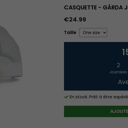
CASQUETTE - GÅRDA 
€24.99
Taille
1
2
Journées
Ave
En stock. Prêt à être expédi
AJOUTE