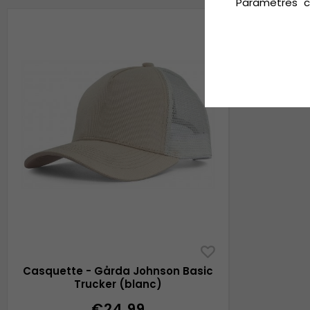
"Paramètres" c
Casquette - Gårda Johnson Basic
Trucker (blanc)
€24.99