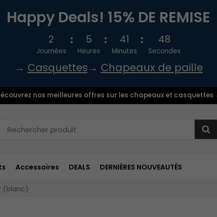
Happy Deals! 15% DE REMISE
2
5
41
48
Journées
Heures
Minutes
Secondes
→
Casquettes
→
Chapeaux de paille
écouvrez nos meilleures offres sur les chapeaux et casquettes
ts
Accessoires
DEALS
DERNIÈRES NOUVEAUTÉS
 (blanc)