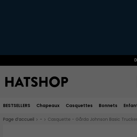
D
BESTSELLERS
Chapeaux
Casquettes
Bonnets
Enfan
Page d’accueil
-
Casquette - Gårda Johnson Basic Trucker