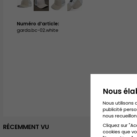
Numéro d’article:
garda.bc-02.white
Nous éla
Nous utilisons 
publicité perso
nous recueillon
Cliquez sur "Ac
RÉCEMMENT VU
cookies que vo