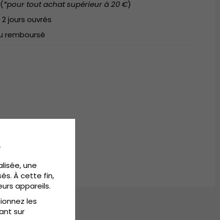
(
*pour tout achat supérieur à 20 €
)
 2 jours ouvrés
 ou remboursé
e
alisée, une
és. À cette fin,
eurs appareils.
tionnez les
ant sur