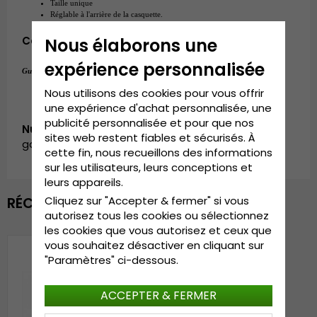
Taille unique
Réglable à l'arrière de la casquette.
Composition:
Nous élaborons une
100% coton
expérience personnalisée
Taille unique
Guide des tailles:
.
Nous utilisons des cookies pour vous offrir
une expérience d'achat personnalisée, une
publicité personnalisée et pour que nos
Numéro d’article:
sites web restent fiables et sécurisés. À
garda.bc-03.white
cette fin, nous recueillons des informations
sur les utilisateurs, leurs conceptions et
leurs appareils.
RÉCEMMENT VU
Cliquez sur "Accepter & fermer" si vous
autorisez tous les cookies ou sélectionnez
les cookies que vous autorisez et ceux que
vous souhaitez désactiver en cliquant sur
"Paramètres" ci-dessous.
ACCEPTER & FERMER