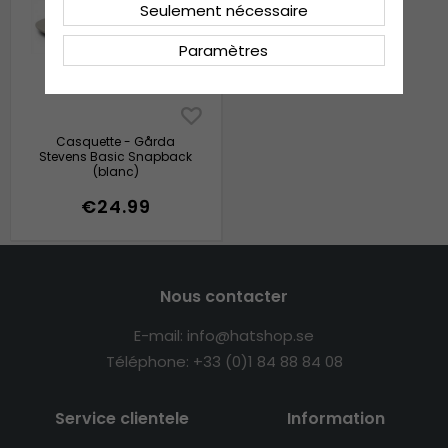
Seulement nécessaire
Paramètres
Casquette - Gårda
Stevens Basic Snapback
(blanc)
€24.99
Nous contacter
E-mail: info@hatshop.se
Téléphone: +33 (0)1 84 88 84 08
Service clientele
Information