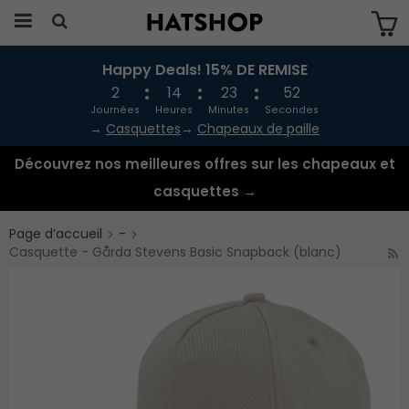
Happy Deals! 15% DE REMISE
Produkten har blivit tillagd i varukorgen
2
14
23
51
Journées
Heures
Minutes
Secondes
→
Casquettes
→
Chapeaux de paille
Découvrez nos meilleures offres sur les chapeaux et
casquettes →
Page d’accueil
-
Casquette - Gårda Stevens Basic Snapback (blanc)