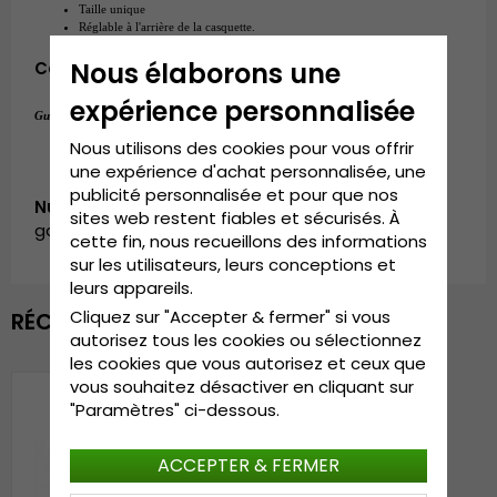
Taille unique
Réglable à l'arrière de la casquette.
Nous élaborons une
Composition:
 polyester
expérience personnalisée
Taille unique
Guide des tailles:
.
Nous utilisons des cookies pour vous offrir
une expérience d'achat personnalisée, une
publicité personnalisée et pour que nos
Numéro d’article:
sites web restent fiables et sécurisés. À
garda.cap.SS2024-7.trends.velvet.trucker.dkblue
cette fin, nous recueillons des informations
sur les utilisateurs, leurs conceptions et
leurs appareils.
Cliquez sur "Accepter & fermer" si vous
RÉCEMMENT VU
autorisez tous les cookies ou sélectionnez
les cookies que vous autorisez et ceux que
vous souhaitez désactiver en cliquant sur
"Paramètres" ci-dessous.
ACCEPTER & FERMER