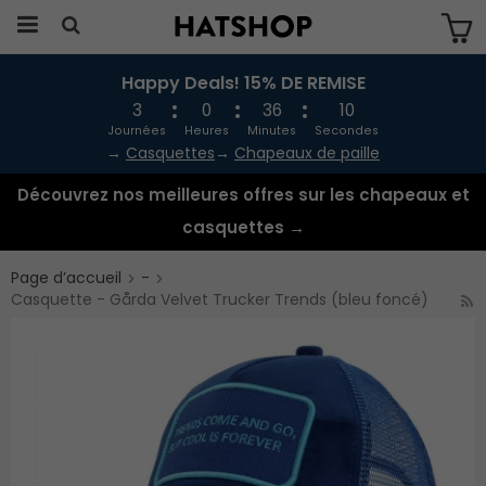
Happy Deals! 15% DE REMISE
Produkten har blivit tillagd i varukorgen
3
0
36
9
Journées
Heures
Minutes
Secondes
→
Casquettes
→
Chapeaux de paille
Découvrez nos meilleures offres sur les chapeaux et
casquettes →
Page d’accueil
-
Casquette - Gårda Velvet Trucker Trends (bleu foncé)