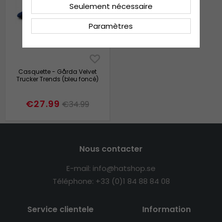
Seulement nécessaire
Paramètres
Casquette - Gårda Velvet
Trucker Trends (bleu foncé)
€27.99
€34.99
Nous contacter
E-mail: info@hatshop.se
Téléphone: +33 (0)1 84 88 84 08
Service clientele
Information