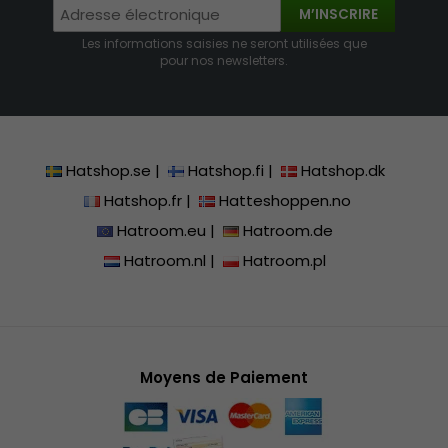
M’INSCRIRE
Les informations saisies ne seront utilisées que
pour nos newsletters.
Hatshop.se
|
Hatshop.fi
|
Hatshop.dk
Hatshop.fr
|
Hatteshoppen.no
Hatroom.eu
|
Hatroom.de
Hatroom.nl
|
Hatroom.pl
Moyens de Paiement