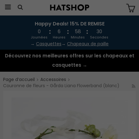
Happy Deals! 15% DE REMISE
Produkten har blivit tillagd i varukorgen
0
6
58
30
Journées
Heures
Minutes
Secondes
→
Casquettes
→
Chapeaux de paille
Découvrez nos meilleures offres sur les chapeaux et
casquettes →
Page d’accueil
Accessoires
Couronne de fleurs - Gårda Liana Flowerband (blanc)