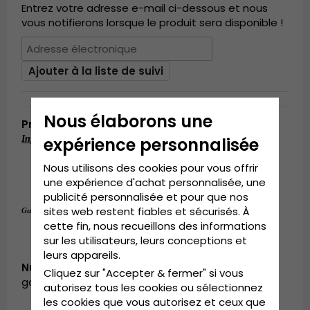
Entrez votre adresse e-mail ci-dessous et nous
vous notifierons lorsque le produit sera disponible !
Ajouter à la liste de suivi
Nous élaborons une
Produktbeskrivning
Informations détaillées:
expérience personnalisée
Matériau : polyester/polypropylène/acier
Nous utilisons des cookies pour vous offrir
Taille unique
une expérience d'achat personnalisée, une
publicité personnalisée et pour que nos
Taille unique
sites web restent fiables et sécurisés. À
Guide des tailles:
.
cette fin, nous recueillons des informations
sur les utilisateurs, leurs conceptions et
leurs appareils.
Numéro d’article:
Cliquez sur "Accepter & fermer" si vous
garda.flowerband.58732.liana.white
autorisez tous les cookies ou sélectionnez
les cookies que vous autorisez et ceux que