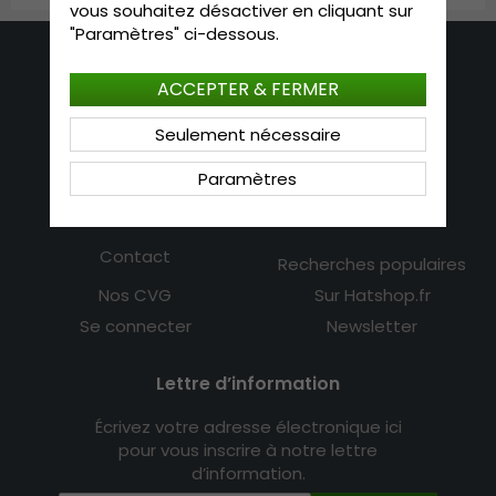
vous souhaitez désactiver en cliquant sur
"Paramètres" ci-dessous.
Nous contacter
ACCEPTER & FERMER
E-mail: info@hatshop.se
Seulement nécessaire
Téléphone: +33 (0)1 84 88 84 08
Paramètres
Service clientele
Information
Contact
Recherches populaires
Nos CVG
Sur Hatshop.fr
Se connecter
Newsletter
Lettre d’information
Écrivez votre adresse électronique ici
pour vous inscrire à notre lettre
d’information.