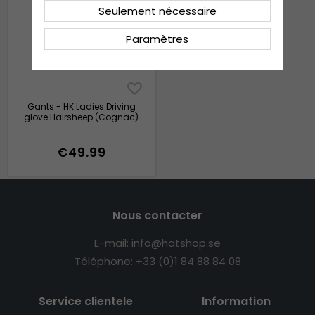
Seulement nécessaire
Paramètres
Gants - HK Ladies Driving
glove Hairsheep (Cognac)
€49.99
Nous contacter
E-mail: info@hatshop.se
Téléphone: +33 (0)1 84 88 84 08
Service clientele
Information