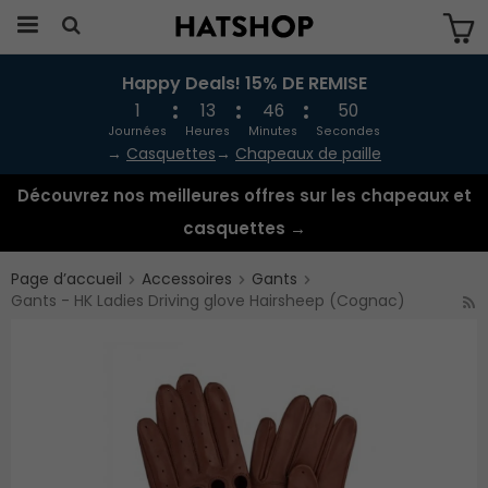
Happy Deals! 15% DE REMISE
Produkten har blivit tillagd i varukorgen
1
13
46
50
Journées
Heures
Minutes
Secondes
→
Casquettes
→
Chapeaux de paille
Découvrez nos meilleures offres sur les chapeaux et
casquettes →
Page d’accueil
Accessoires
Gants
Gants - HK Ladies Driving glove Hairsheep (Cognac)