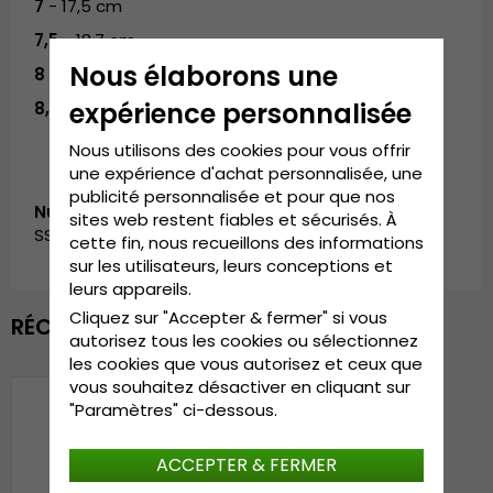
7
- 17,5 cm
7,5
- 18,7 cm
Nous élaborons une
8
- 20 cm
expérience personnalisée
8,5
- 21,2 cm
Nous utilisons des cookies pour vous offrir
une expérience d'achat personnalisée, une
publicité personnalisée et pour que nos
Numéro d’article:
sites web restent fiables et sécurisés. À
SS_70911100.Cognac-2
cette fin, nous recueillons des informations
sur les utilisateurs, leurs conceptions et
leurs appareils.
Cliquez sur "Accepter & fermer" si vous
RÉCEMMENT VU
autorisez tous les cookies ou sélectionnez
les cookies que vous autorisez et ceux que
vous souhaitez désactiver en cliquant sur
"Paramètres" ci-dessous.
ACCEPTER & FERMER