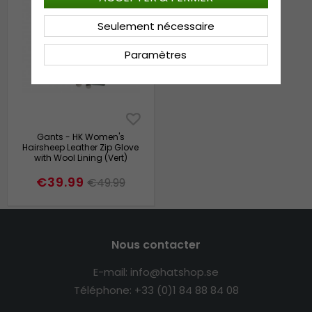
Seulement nécessaire
Paramètres
Gants - HK Women's
Hairsheep Leather Zip Glove
with Wool Lining (Vert)
€39.99
€49.99
Nous contacter
E-mail: info@hatshop.se
Téléphone: +33 (0)1 84 88 84 08