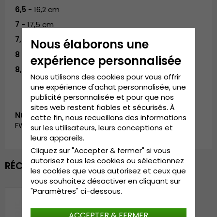
6,5
- 16,2 cm
7
- 17,5 cm
7,5
- 18,7 cm
Nous élaborons une
8
- 20 cm
expérience personnalisée
8,5
- 21,2 cm
Nous utilisons des cookies pour vous offrir
une expérience d'achat personnalisée, une
publicité personnalisée et pour que nos
sites web restent fiables et sécurisés. À
Numéro d’article:
cette fin, nous recueillons des informations
FW_70917601.green
sur les utilisateurs, leurs conceptions et
leurs appareils.
Cliquez sur "Accepter & fermer" si vous
autorisez tous les cookies ou sélectionnez
RÉCEMMENT VU
les cookies que vous autorisez et ceux que
vous souhaitez désactiver en cliquant sur
"Paramètres" ci-dessous.
ACCEPTER & FERMER