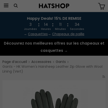
Happy Deals! 15% DE REMISE
Produkten har blivit tillagd i varukorgen
3
14
11
34
Journées
Heures
Minutes
Secondes
→
Casquettes
→
Chapeaux de paille
Découvrez nos meilleures offres sur les chapeaux et
casquettes →
Page d’accueil
Accessoires
Gants
Gants - HK Women's Hairsheep Leather Zip Glove with Wool
Lining (Vert)