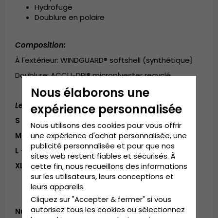
Hydrofuge
Doublure en polaire
Composition:
À l'extérieur: WINDGUARD® softshell (synthétique)
Doublure: ACCU-DRI® microplyester recyclé
Nous élaborons une
Le guide des tailles (circonférence/longueur):
expérience personnalisée
S
- 18.2-20.8 cm / 18.4-19.5 cm
Nous utilisons des cookies pour vous offrir
une expérience d'achat personnalisée, une
M
- 20.8-21.6 cm / 19-19.9 cm
publicité personnalisée et pour que nos
L
- 21.6-23.7 cm / 19.5-20.6 cm
sites web restent fiables et sécurisés. À
XL
- 23.7-26 cm / 20.6-21.2 cm
cette fin, nous recueillons des informations
sur les utilisateurs, leurs conceptions et
leurs appareils.
Cliquez sur "Accepter & fermer" si vous
autorisez tous les cookies ou sélectionnez
Numéro d’article: