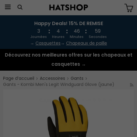
Happy Deals! 15% DE REMISE
Produkten har blivit tillagd i varukorgen
3
4
46
59
Journées
Heures
Minutes
Secondes
→
Casquettes
→
Chapeaux de paille
Découvrez nos meilleures offres sur les chapeaux et
casquettes →
Page d’accueil
Accessoires
Gants
Gants - Kombi Men's Legit Windguard Glove (jaune)