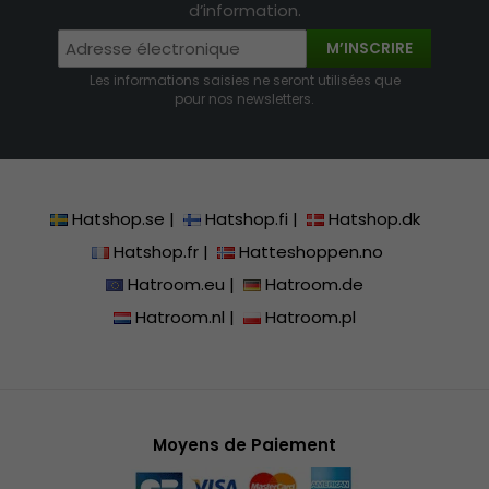
d’information.
M’INSCRIRE
Les informations saisies ne seront utilisées que
pour nos newsletters.
Hatshop.se
|
Hatshop.fi
|
Hatshop.dk
Hatshop.fr
|
Hatteshoppen.no
Hatroom.eu
|
Hatroom.de
Hatroom.nl
|
Hatroom.pl
Moyens de Paiement