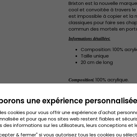
Brixton est la nouvelle marq
cool et convoitée à travers 
est impossible à copier et la 
classiques pour faire ses ch
commun des mortels en portan
:
Informations détaillées
Composition: 100% acryl
Taille unique
20 cm de long
:
100% acrylique
.
Composition
:
Taille uniqu
Le guide des tailles
borons une expérience personnalisé
des cookies pour vous offrir une expérience d'achat personn
nnalisée et pour que nos sites web restent fiables et sécuris
s des informations sur les utilisateurs, leurs conceptions et l
cepter & fermer" si vous autorisez tous les cookies ou sélec