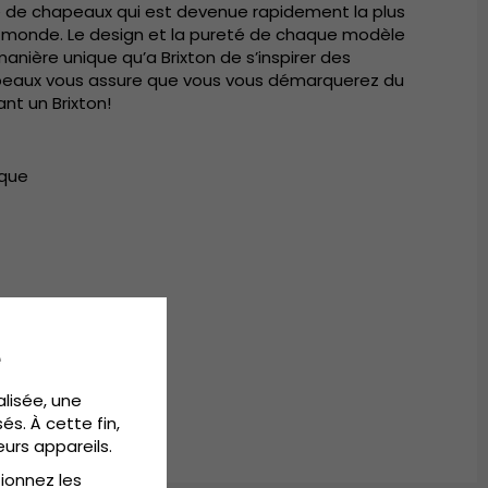
ue de chapeaux qui est devenue rapidement la plus
le monde. Le design et la pureté de chaque modèle
manière unique qu’a Brixton de s’inspirer des
apeaux vous assure que vous vous démarquerez du
t un Brixton!
ique
e 50-64 cm
e
alisée, une
és. À cette fin,
eurs appareils.
tionnez les