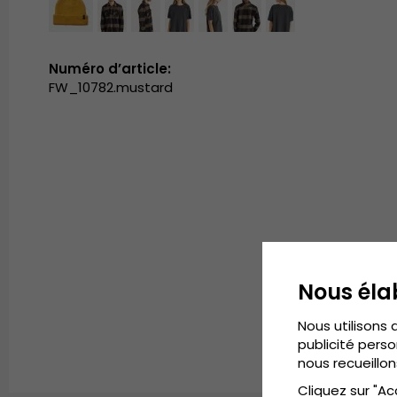
Numéro d’article:
FW_10782.mustard
Nous éla
Nous utilisons 
publicité perso
nous recueillon
Cliquez sur "Ac