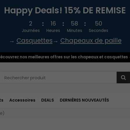
Happy Deals! 15% DE REMISE
2
16
58
49
Journées
Heures
Minutes
Secondes
→
Casquettes
→
Chapeaux de paille
écouvrez nos meilleures offres sur les chapeaux et casquettes
ts
Accessoires
DEALS
DERNIÈRES NOUVEAUTÉS
ne)