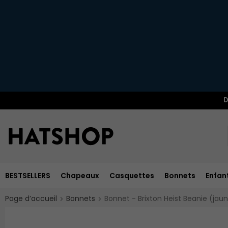
D
BESTSELLERS
Chapeaux
Casquettes
Bonnets
Enfan
Page d’accueil
Bonnets
Bonnet - Brixton Heist Beanie (jau