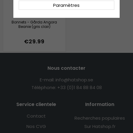
Paramètres
Bonnets - Gårda Angora
Beanie (gris clair)
€29.99
Nous contacter
E-mail: info@hatshop.se
Téléphone: +33 (0)1 84 88 84 08
Service clientele
Information
Contact
Recherches populaires
Nos CVG
Sur Hatshop.fr