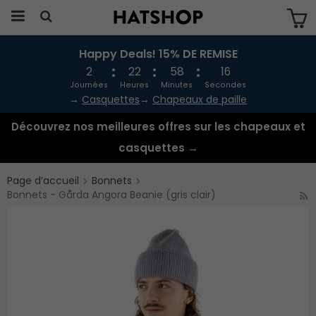
Happy Deals! 15% DE REMISE
Produkten har blivit tillagd i varukorgen
2
22
58
16
Journées
Heures
Minutes
Secondes
→
Casquettes
→
Chapeaux de paille
Découvrez nos meilleures offres sur les chapeaux et
casquettes →
Page d’accueil
Bonnets
Bonnets - Gårda Angora Beanie (gris clair)