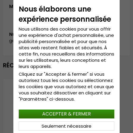
Matériaux
: Fourrure de lapin et acrylique
Nous élaborons une
expérience personnalisée
Nous utilisons des cookies pour vous offrir
Numéro d’article:
une expérience d'achat personnalisée, une
garda.KH0620204.8.angora.beanie.ltgrey
publicité personnalisée et pour que nos
sites web restent fiables et sécurisés. À
cette fin, nous recueillons des informations
sur les utilisateurs, leurs conceptions et
RÉCEMMENT VU
leurs appareils.
Cliquez sur "Accepter & fermer" si vous
autorisez tous les cookies ou sélectionnez
les cookies que vous autorisez et ceux que
vous souhaitez désactiver en cliquant sur
"Paramètres" ci-dessous.
ACCEPTER & FERMER
Seulement nécessaire