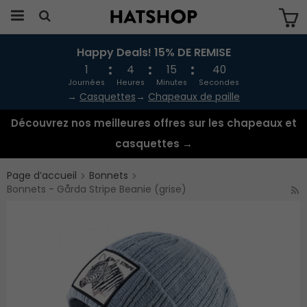
Happy Deals! 15% DE REMISE
Produkten har blivit tillagd i varukorgen
1
4
15
40
Journées
Heures
Minutes
Secondes
→
Casquettes
→
Chapeaux de paille
Découvrez nos meilleures offres sur les chapeaux et
casquettes →
Page d’accueil
Bonnets
Bonnets - Gårda Stripe Beanie (grise)