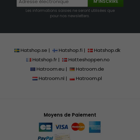
M’INSCRIRE
Les informations saisies ne seront utilisées que
pour nos newsletters.
Hatshop.se
|
Hatshop.fi
|
Hatshop.dk
Hatshop.fr
|
Hatteshoppen.no
Hatroom.eu
|
Hatroom.de
Hatroom.nl
|
Hatroom.pl
Moyens de Paiement