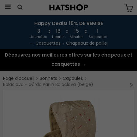
Happy Deals! 15% DE REMISE
Produkten har blivit tillagd i varukorgen
3
18
14
60
Journées
Heures
Minutes
Secondes
→
Casquettes
→
Chapeaux de paille
Découvrez nos meilleures offres sur les chapeaux et
casquettes →
Page d’accueil
Bonnets
Cagoules
Balaclava - Gårda Parlin Balaclava (beige)