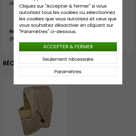
Le guide des tailles
:
OSFA - 56-61 cm.
Cliquez sur "Accepter & fermer" si vous
autorisez tous les cookies ou sélectionnez
les cookies que vous autorisez et ceux que
vous souhaitez désactiver en cliquant sur
Numéro d’article:
"Paramètres" ci-dessous.
garda.balaclava.model_no22.beige
ACCEPTER & FERMER
Seulement nécessaire
RÉCEMMENT VU
Paramètres