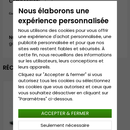
Composition:
 polyester
Nous élaborons une
Taille unique
Guide des tailles:
.
expérience personnalisée
Nous utilisons des cookies pour vous offrir
une expérience d'achat personnalisée, une
Numéro d’article:
publicité personnalisée et pour que nos
garda.cap.0312102.5.flowers.snapback.lightblue
sites web restent fiables et sécurisés. À
cette fin, nous recueillons des informations
sur les utilisateurs, leurs conceptions et
RÉCEMMENT VU
leurs appareils.
Cliquez sur "Accepter & fermer" si vous
autorisez tous les cookies ou sélectionnez
les cookies que vous autorisez et ceux que
vous souhaitez désactiver en cliquant sur
"Paramètres" ci-dessous.
ACCEPTER & FERMER
Seulement nécessaire