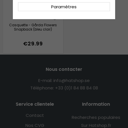
Paramètres
Casquette - Gårda Flowers
Snapback (bleu clair)
€29.99
Nous contacter
E-mail: info@hatshop.se
Téléphone: +33 (0)1 84 88 84 08
Service clientele
Information
Contact
Recherches populaires
Nos CVG
Sur Hatshop.fr