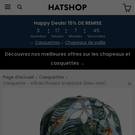
Happy Deals! 15% DE REMISE
Produkten har blivit tillagd i varukorgen
3
17
7
45
Journées
Heures
Minutes
Secondes
→
Casquettes
→
Chapeaux de paille
Découvrez nos meilleures offres sur les chapeaux et
casquettes →
Page d’accueil
Casquettes
Casquette - Gårda Flowers Snapback (bleu clair)