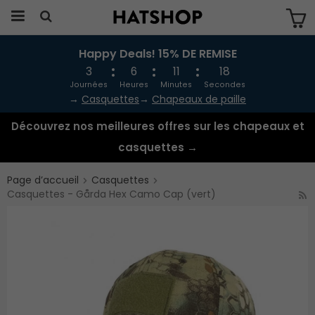
Happy Deals! 15% DE REMISE
Produkten har blivit tillagd i varukorgen
3
6
11
17
Journées
Heures
Minutes
Secondes
→
Casquettes
→
Chapeaux de paille
Découvrez nos meilleures offres sur les chapeaux et
casquettes →
Page d’accueil
Casquettes
Casquettes - Gårda Hex Camo Cap (vert)