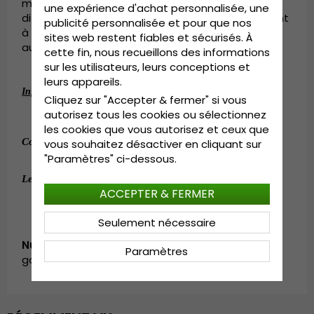
modèles basés sur ceux que les hommes des
une expérience d'achat personnalisée, une
différentes parties de l’Europe portaient en venant
publicité personnalisée et pour que nos
à Gothenburg quelques centaines d’années
sites web restent fiables et sécurisés. À
auparavant.
cette fin, nous recueillons des informations
sur les utilisateurs, leurs conceptions et
leurs appareils.
:
Informations détaillées
Cliquez sur "Accepter & fermer" si vous
autorisez tous les cookies ou sélectionnez
100 % polyester.
les cookies que vous autorisez et ceux que
:
100 % polyester.
Composition
vous souhaitez désactiver en cliquant sur
"Paramètres" ci-dessous.
:
OSFA.
Le guide des tailles
ACCEPTER & FERMER
Seulement nécessaire
Numéro d’article:
Paramètres
garda.camocap.hex.green