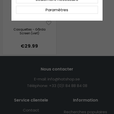
Paramètres
Casquettes - Gårda
Screen (vert)
€29.99
Nous contacter
E-mail: info@hatshop.se
Téléphone: +33 (0)1 84 88 84 08
Service clientele
Information
Contact
Recherches populaires