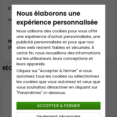
Composition:
100% coton
Nous élaborons une
Taille unique
Guide des tailles:
.
expérience personnalisée
Nous utilisons des cookies pour vous offrir
une expérience d'achat personnalisée, une
Numéro d’article:
publicité personnalisée et pour que nos
garda.cap.screen-green
sites web restent fiables et sécurisés. À
cette fin, nous recueillons des informations
sur les utilisateurs, leurs conceptions et
leurs appareils.
RÉCEMMENT VU
Cliquez sur "Accepter & fermer" si vous
autorisez tous les cookies ou sélectionnez
les cookies que vous autorisez et ceux que
vous souhaitez désactiver en cliquant sur
"Paramètres" ci-dessous.
ACCEPTER & FERMER
Seulement nécessaire