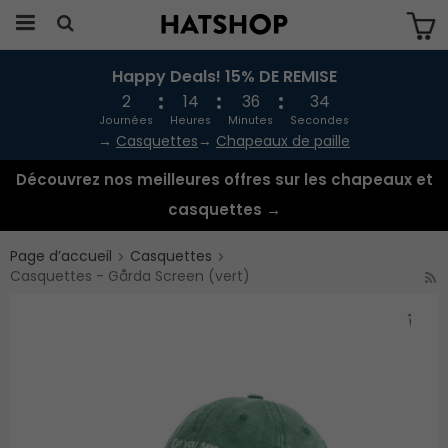
Happy Deals! 15% DE REMISE
Produkten har blivit tillagd i varukorgen
2
14
36
34
Journées
Heures
Minutes
Secondes
→
Casquettes
→
Chapeaux de paille
Découvrez nos meilleures offres sur les chapeaux et
casquettes →
Page d’accueil
Casquettes
Casquettes - Gårda Screen (vert)