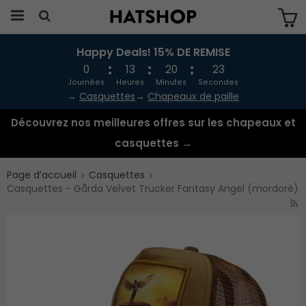
Happy Deals! 15% DE REMISE
Produkten har blivit tillagd i varukorgen
0
13
20
23
Journées
Heures
Minutes
Secondes
→
Casquettes
→
Chapeaux de paille
Découvrez nos meilleures offres sur les chapeaux et
casquettes →
Page d’accueil
Casquettes
Casquettes - Gårda Velvet Trucker Fantasy Angel (mordoré)