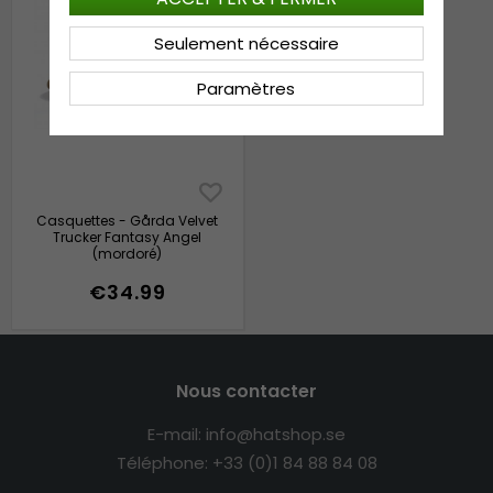
Seulement nécessaire
Paramètres
Casquettes - Gårda Velvet
Trucker Fantasy Angel
(mordoré)
€34.99
Nous contacter
E-mail: info@hatshop.se
Téléphone: +33 (0)1 84 88 84 08