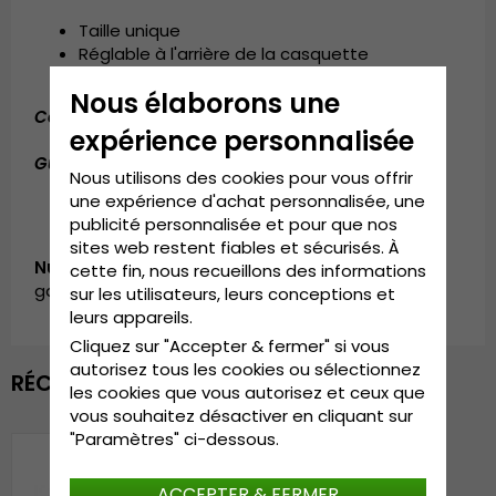
Taille unique
Réglable à l'arrière de la casquette
Nous élaborons une
Composition:
Coton / Polyester
expérience personnalisée
Guide des tailles:
Taille unique.
Nous utilisons des cookies pour vous offrir
une expérience d'achat personnalisée, une
publicité personnalisée et pour que nos
sites web restent fiables et sécurisés. À
Numéro d’article:
cette fin, nous recueillons des informations
garda.cap.trucker.velvet.fantasyangel-brown
sur les utilisateurs, leurs conceptions et
leurs appareils.
Cliquez sur "Accepter & fermer" si vous
autorisez tous les cookies ou sélectionnez
RÉCEMMENT VU
les cookies que vous autorisez et ceux que
vous souhaitez désactiver en cliquant sur
"Paramètres" ci-dessous.
ACCEPTER & FERMER