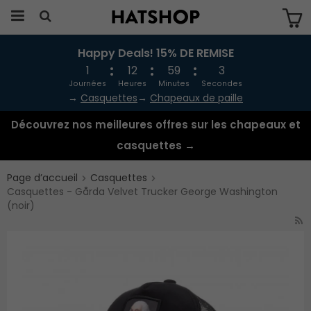
Happy Deals! 15% DE REMISE
Produkten har blivit tillagd i varukorgen
1
12
59
3
Journées
Heures
Minutes
Secondes
→
Casquettes
→
Chapeaux de paille
Découvrez nos meilleures offres sur les chapeaux et
casquettes →
Page d’accueil
Casquettes
Casquettes - Gårda Velvet Trucker George Washington
(noir)