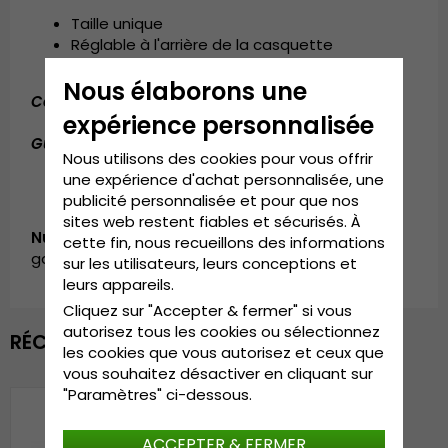
Taille unique
Réglable à l'arrière de la casquette
Nous élaborons une
Composition:
Coton / Polyester
expérience personnalisée
Guide des tailles:
Taille unique.
Nous utilisons des cookies pour vous offrir
une expérience d'achat personnalisée, une
publicité personnalisée et pour que nos
sites web restent fiables et sécurisés. À
Numéro d’article:
cette fin, nous recueillons des informations
garda.truckercap.velvet.washington.blk.MK13
sur les utilisateurs, leurs conceptions et
leurs appareils.
Cliquez sur "Accepter & fermer" si vous
autorisez tous les cookies ou sélectionnez
RÉCEMMENT VU
les cookies que vous autorisez et ceux que
vous souhaitez désactiver en cliquant sur
"Paramètres" ci-dessous.
ACCEPTER & FERMER