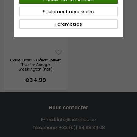
Seulement nécessaire
Paramètres
Casquettes - Gårda Velvet
Trucker George
Washington (noir)
€34.99
Nous contacter
E-mail: info@hatshop.se
Téléphone: +33 (0)1 84 88 84 08