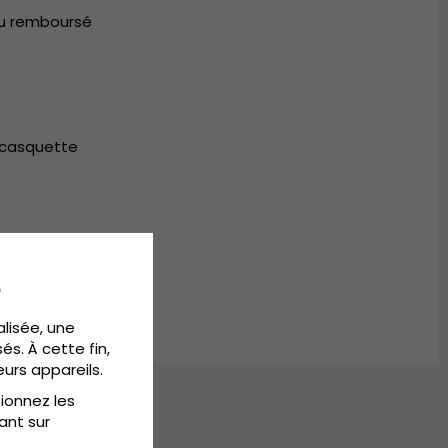
 ou remboursé
a casquette
.
e
alisée, une
és. À cette fin,
eurs appareils.
tionnez les
ant sur