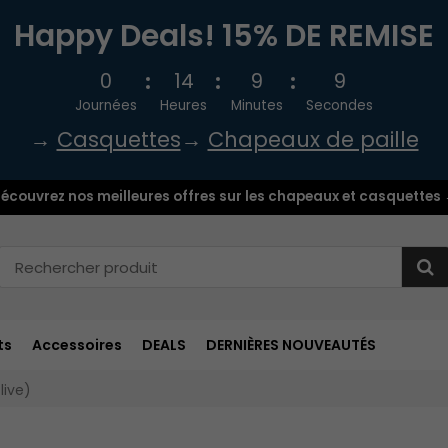
Happy Deals! 15% DE REMISE
0
14
9
8
Journées
Heures
Minutes
Secondes
→
Casquettes
→
Chapeaux de paille
écouvrez nos meilleures offres sur les chapeaux et casquettes
ts
Accessoires
DEALS
DERNIÈRES NOUVEAUTÉS
live)