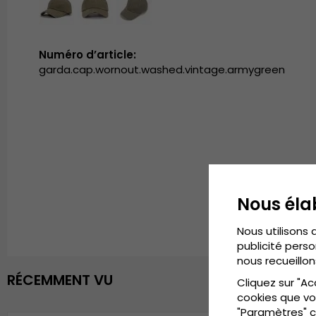
Numéro d’article:
garda.cap.wornout.washed.vintage.armygreen
Nous éla
Nous utilisons 
publicité perso
nous recueillon
RÉCEMMENT VU
Cliquez sur "Ac
cookies que vo
"Paramètres" c