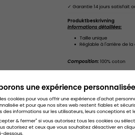
✓ Garantie 14 jours satisfait
Produktbeskrivning
Informations détaillées:
Taille unique
Réglable à l'arrière de l
Composition:
100% coton
Guide des tailles:
Taille unique
borons une expérience personnalisé
des cookies pour vous offrir une expérience d'achat personn
nnalisée et pour que nos sites web restent fiables et sécuris
s des informations sur les utilisateurs, leurs conceptions et l
cepter & fermer" si vous autorisez tous les cookies ou sélec
us autorisez et ceux que vous souhaitez désactiver en cliqu
i-dessous.