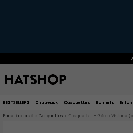
D
BESTSELLERS
Chapeaux
Casquettes
Bonnets
Enfan
Page d’accueil
Casquettes
Casquettes - Gårda Vintage (o