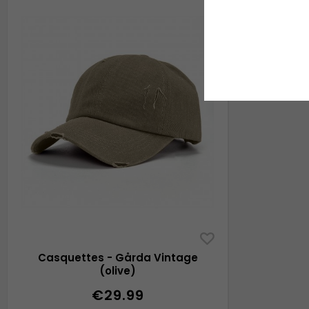
Casquettes - Gårda Vintage
(olive)
€29.99