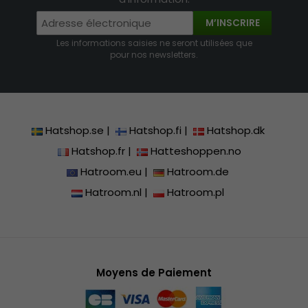
M’INSCRIRE
Les informations saisies ne seront utilisées que
pour nos newsletters.
Hatshop.se
|
Hatshop.fi
|
Hatshop.dk
Hatshop.fr
|
Hatteshoppen.no
Hatroom.eu
|
Hatroom.de
Hatroom.nl
|
Hatroom.pl
Moyens de Paiement