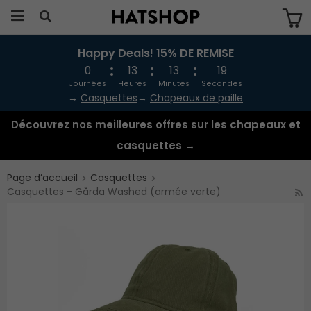
Happy Deals! 15% DE REMISE
Produkten har blivit tillagd i varukorgen
0
13
13
19
Journées
Heures
Minutes
Secondes
→
Casquettes
→
Chapeaux de paille
Découvrez nos meilleures offres sur les chapeaux et
casquettes →
Page d’accueil
Casquettes
Casquettes - Gårda Washed (armée verte)