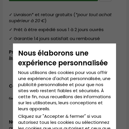
✓ Livraison* et retour gratuits (
*pour tout achat
supérieur à 20 €
)
✓ Prêt à être expédié sous 1 à 2 jours ouvrés
✓ Garantie 14 jours satisfait ou remboursé
Nous élaborons une
Produktbeskrivning
Informations détaillées:
expérience personnalisée
Composition:
100% coton
Taille unique
Nous utilisons des cookies pour vous offrir
Réglable à l'arrière de la casquette.
une expérience d'achat personnalisée, une
publicité personnalisée et pour que nos
Composition:
100% coton
sites web restent fiables et sécurisés. À
cette fin, nous recueillons des informations
Taille unique
Guide des tailles:
.
sur les utilisateurs, leurs conceptions et
leurs appareils.
Cliquez sur "Accepter & fermer" si vous
Numéro d’article:
autorisez tous les cookies ou sélectionnez
garda.cap.armygreen
les cookies que vous autorisez et ceux que