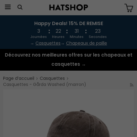
Happy Deals! 15% DE REMISE
Produkten har blivit tillagd i varukorgen
3
22
31
23
Journées
Heures
Minutes
Secondes
→
Casquettes
→
Chapeaux de paille
Découvrez nos meilleures offres sur les chapeaux et
casquettes →
Page d’accueil
Casquettes
Casquettes - Gårda Washed (marron)