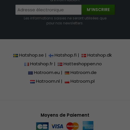
M’INSCRIRE
Les informations saisies ne seront utilisées que
pour nos newsletters.
Hatshop.se
|
Hatshop.fi
|
Hatshop.dk
Hatshop.fr
|
Hatteshoppen.no
Hatroom.eu
|
Hatroom.de
Hatroom.nl
|
Hatroom.pl
Moyens de Paiement