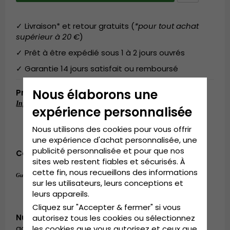
✓ Livraison* et retour gratuits (
*pour tout achat
supérieur à 20 €
)
✓ Prêt à être expédié sous 1 à 2 jours ouvrés
✓ Garantie 14 jours satisfait ou remboursé
Nous élaborons une
Produktbeskrivning
Informations détaillées:
expérience personnalisée
Composition:
100% coton
Taille unique
Nous utilisons des cookies pour vous offrir
Réglable à l'arrière de la casquette.
une expérience d'achat personnalisée, une
publicité personnalisée et pour que nos
Composition:
100% coton
sites web restent fiables et sécurisés. À
cette fin, nous recueillons des informations
Taille unique
Guide des tailles:
.
sur les utilisateurs, leurs conceptions et
leurs appareils.
Cliquez sur "Accepter & fermer" si vous
Numéro d’article:
autorisez tous les cookies ou sélectionnez
garda.cap.brown3
les cookies que vous autorisez et ceux que