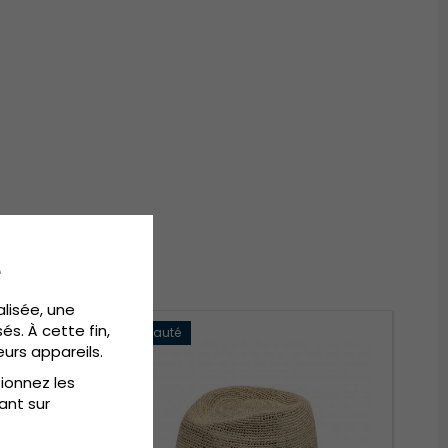
e
alisée, une
és. À cette fin,
Nouveauté
eurs appareils.
tionnez les
ant sur