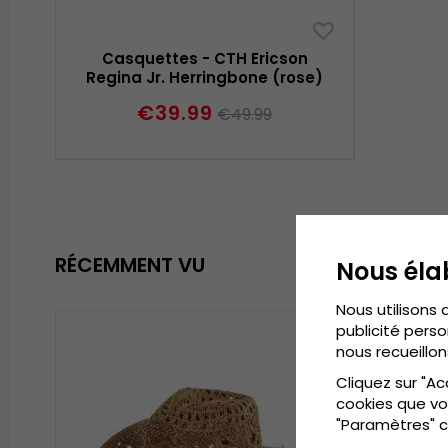
Casquettes - CTH Ericson
Regina Jr. Herringbone (rose)
€39.99
€49.99
RÉCEMMENT VU
Nous éla
Nous utilisons 
publicité perso
nous recueillon
Cliquez sur "Ac
cookies que vo
"Paramètres" c