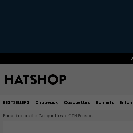
D
BESTSELLERS
Chapeaux
Casquettes
Bonnets
Enfan
Page d’accueil
Casquettes
CTH Ericson