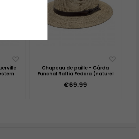
erville
Chapeau de paille - Gårda
estern
Funchal Raffia Fedora (naturel
clair/brun foncé)
€69.99