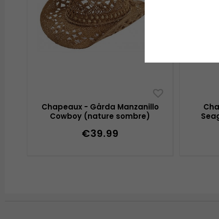
Chapeaux - Gårda Manzanillo
Cha
Cowboy (nature sombre)
Seag
€39.99