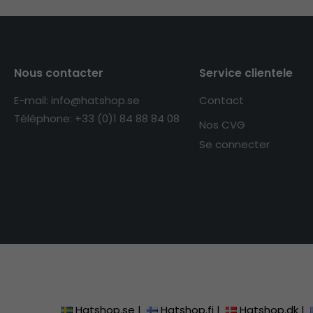
Nous contacter
Service clientele
E-mail: info@hatshop.se
Contact
Téléphone: +33 (0)1 84 88 84 08
Nos CVG
Se connecter
Hatshop.se
|
Hatshop.fi
|
Hatshop.dk
|