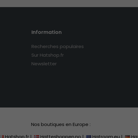
Information
Recherches populaires
Sur Hatshop.fr
Newsletter
Nos boutiques en Europe :
Hatshop.fr
|
Hatteshoppen.no
|
Hatroom.eu
|
Ha