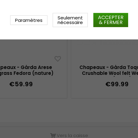
ACCEPTER
Seulement
Paramètres
& FERMER
nécessaire
peaux - Gårda Arese
Chapeaux - Gårda Toqu
rass Fedora (nature)
Crushable Wool felt W
hat (beige)
€59.99
€99.99
Vers la caisse