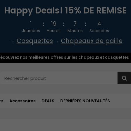
Happy Deals! 15% DE REMISE
1
19
7
3
Journées
Heures
Minutes
Secondes
→
Casquettes
→
Chapeaux de paille
écouvrez nos meilleures offres sur les chapeaux et casquettes
ts
Accessoires
DEALS
DERNIÈRES NOUVEAUTÉS