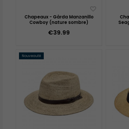
Chapeaux - Gårda Manzanillo
Cha
Cowboy (nature sombre)
Seag
€39.99
Nouveauté