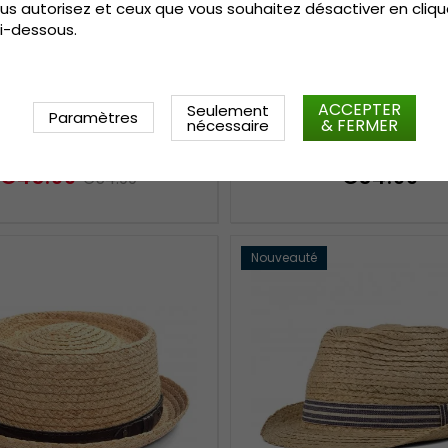
us autorisez et ceux que vous souhaitez désactiver en cliqu
i-dessous.
ACCEPTER
Seulement
Paramètres
eaux - Gårda San Leo
Chapeaux - Gårda Cha
& FERMER
nécessaire
Fedora (nature)
paille (nature)
€43.99
€34.99
€54.99
Nouveauté