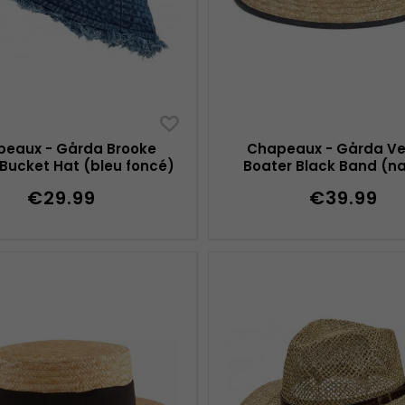
eaux - Gårda Brooke
Chapeaux - Gårda V
Bucket Hat (bleu foncé)
Boater Black Band (n
€29.99
€39.99