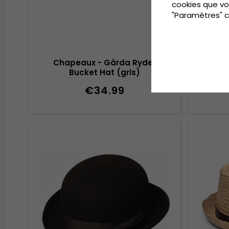
cookies que vo
"Paramètres" c
Chapeaux - Gårda Ryder
Chap
Bucket Hat (gris)
€34.99