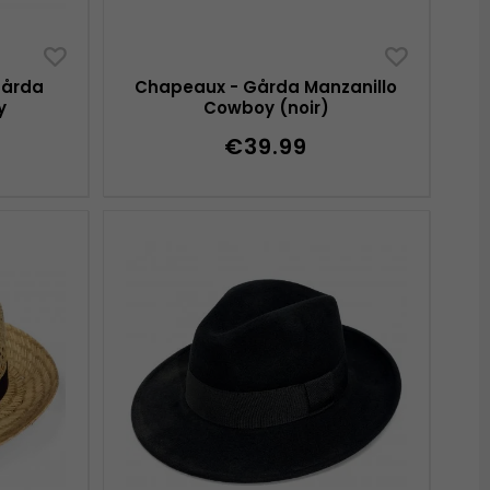
Gårda
Chapeaux - Gårda Manzanillo
y
Cowboy (noir)
€39.99