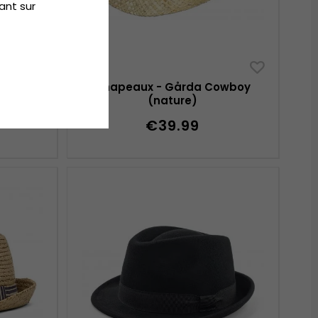
ant sur
peau de
Chapeaux - Gårda Cowboy
(nature)
€39.99