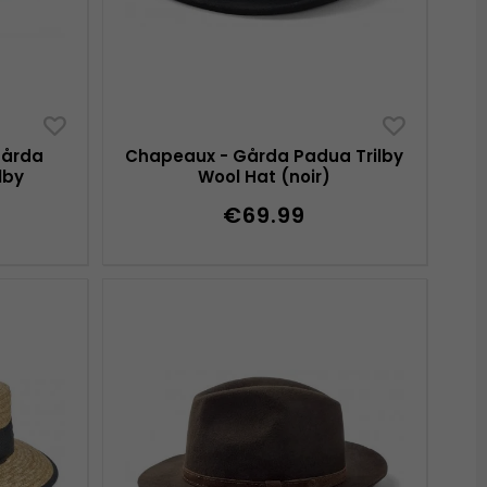
Gårda
Chapeaux - Gårda Padua Trilby
lby
Wool Hat (noir)
€69.99