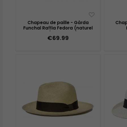
Chapeau de paille - Gårda
Chap
Funchal Raffia Fedora (naturel
clair/brun foncé)
€69.99