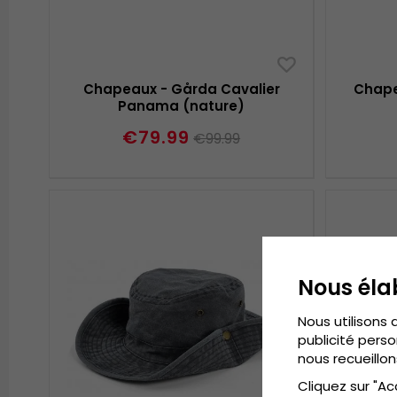
Chapeaux - Gårda Cavalier
Chape
Panama (nature)
€79.99
€99.99
Nous éla
Nous utilisons 
publicité perso
nous recueillon
Cliquez sur "Ac