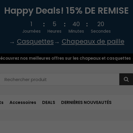
Happy Deals! 15% DE REMISE
1
5
40
18
Journées
Heures
Minutes
Secondes
→
Casquettes
→
Chapeaux de paille
écouvrez nos meilleures offres sur les chapeaux et casquettes
ts
Accessoires
DEALS
DERNIÈRES NOUVEAUTÉS