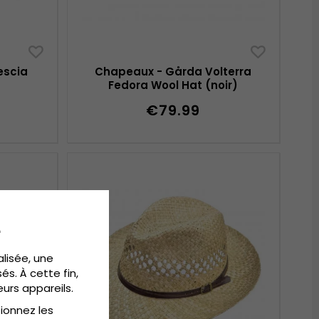
escia
Chapeaux - Gårda Volterra
Fedora Wool Hat (noir)
€79.99
e
alisée, une
és. À cette fin,
eurs appareils.
tionnez les