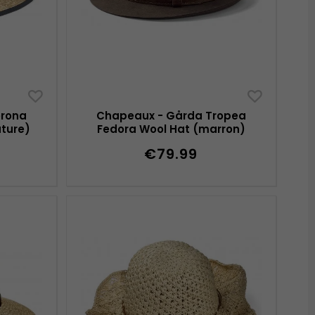
erona
Chapeaux - Gårda Tropea
ature)
Fedora Wool Hat (marron)
€79.99