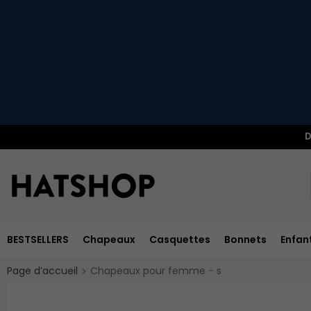
D
BESTSELLERS
Chapeaux
Casquettes
Bonnets
Enfan
Page d’accueil
Chapeaux pour femme - s