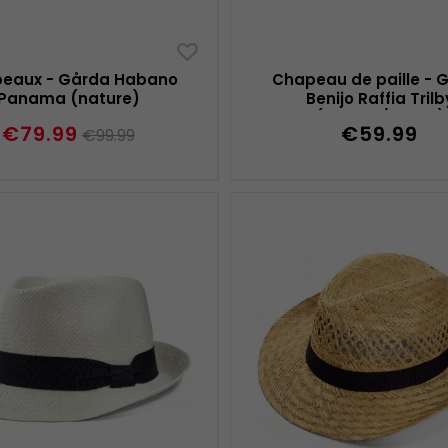
eaux - Gårda Habano
Chapeau de paille - 
Panama (nature)
Benijo Raffia Trilb
(naturel/taupe)
€79.99
€59.99
€99.99