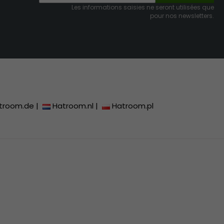
Les informations saisies ne seront utilisées que
pour nos newsletters.
troom.de
|
Hatroom.nl
|
Hatroom.pl