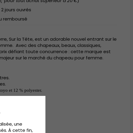
(
*pour tout achat supérieur à 20 €
)
 2 jours ouvrés
 ou remboursé
rre, Sur la Tête, est un adorable nouvel entrant sur le
mme. Avec des chapeaux, beaux, classiques,
prix défiant toute concurrence : cette marque est
r majeur sur le marché du chapeau pour femme.
res.
es.
toyo et 12 % polyester.
t 12 % polyester.
4-58 cm.
e
alisée, une
és. À cette fin,