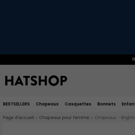
D
BESTSELLERS
Chapeaux
Casquettes
Bonnets
Enfan
Page d’accueil
Chapeaux pour femme
Chapeaux - Bright