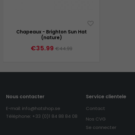
Chapeaux - Brighton Sun Hat
(nature)
€35.99
€44.99
Nous contacter
Service clientele
E-mail: info@hatshop.se
Contact
Téléphone: +33 (0)1 84 88 84 08
Nos CVG
Se connecter