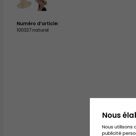
Numéro d’article:
100327.natural
Nous éla
Nous utilisons 
publicité perso