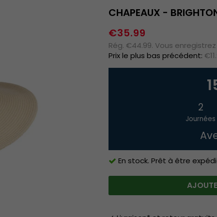
CHAPEAUX - BRIGHTON
€35.99
Rég. €44.99. Vous enregistre
Prix le plus bas précédent:
€11
1
2
Journées
Ave
En stock. Prêt à être expédi
AJOUTE