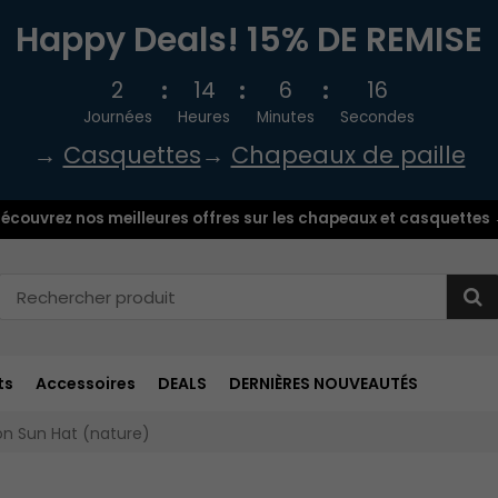
Happy Deals! 15% DE REMISE
2
14
6
15
Journées
Heures
Minutes
Secondes
→
Casquettes
→
Chapeaux de paille
écouvrez nos meilleures offres sur les chapeaux et casquettes
ts
Accessoires
DEALS
DERNIÈRES NOUVEAUTÉS
on Sun Hat (nature)