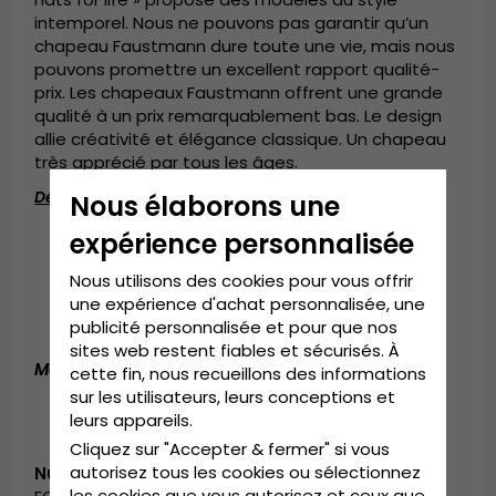
intemporel. Nous ne pouvons pas garantir qu’un
chapeau Faustmann dure toute une vie, mais nous
pouvons promettre un excellent rapport qualité-
prix. Les chapeaux Faustmann offrent une grande
qualité à un prix remarquablement bas. Le design
allie créativité et élégance classique. Un chapeau
très apprécié par tous les âges.
Détails du produit :
Nous élaborons une
Couronne de 12 cm.
expérience personnalisée
Bord de 4 cm.
Nous utilisons des cookies pour vous offrir
Fabriqué en 100 % paille de papier.
une expérience d'achat personnalisée, une
Bandeau avec perles décoratives en bois.
publicité personnalisée et pour que nos
Bandeau intérieur en gros-grain.
sites web restent fiables et sécurisés. À
Matière:
100 % paille de papier.
cette fin, nous recueillons des informations
sur les utilisateurs, leurs conceptions et
leurs appareils.
Cliquez sur "Accepter & fermer" si vous
autorisez tous les cookies ou sélectionnez
Numéro d’article:
les cookies que vous autorisez et ceux que