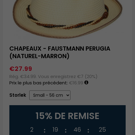
CHAPEAUX - FAUSTMANN PERUGIA
(NATUREL-MARRON)
€27.99
Rég. €34.99. Vous enregistrez €7 (20%)
Prix le plus bas précédent:
€16.99
Storlek
15% DE REMISE
2
19
46
24