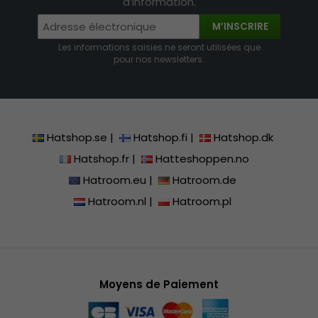
d’information.
M’INSCRIRE
Les informations saisies ne seront utilisées que
pour nos newsletters.
Hatshop.se
|
Hatshop.fi
|
Hatshop.dk
Hatshop.fr
|
Hatteshoppen.no
Hatroom.eu
|
Hatroom.de
Hatroom.nl
|
Hatroom.pl
Moyens de Paiement