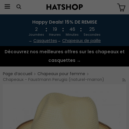
Happy Deals! 15% DE REMISE
Produkten har blivit tillagd i varukorgen
2
19
46
24
Journées
Heures
Minutes
Secondes
→
Casquettes
→
Chapeaux de paille
Découvrez nos meilleures offres sur les chapeaux et
casquettes →
Page d’accueil
Chapeaux pour femme
Chapeaux - Faustmann Perugia (naturel-marron)