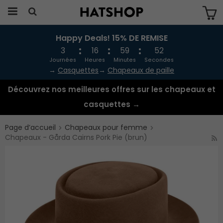
Happy Deals! 15% DE REMISE
Produkten har blivit tillagd i varukorgen
3
16
59
51
Journées
Heures
Minutes
Secondes
→
Casquettes
→
Chapeaux de paille
Découvrez nos meilleures offres sur les chapeaux et
casquettes →
Page d’accueil
Chapeaux pour femme
Chapeaux - Gårda Cairns Pork Pie (brun)