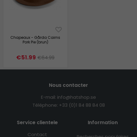
Chapeaux - Gårda Cairns
Pork Pie (brun)
€51.99
€64.99
Nous contacter
E-mail: info@hatshop.se
Téléphone: +33 (0)1 84 88 84 08
Service clientele
Information
Contact
Recherches populaires