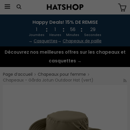
Happy Deals! 15% DE REMISE
Produkten har blivit tillagd i varukorgen
1
1
56
28
Journées
Heures
Minutes
Secondes
→
Casquettes
→
Chapeaux de paille
Découvrez nos meilleures offres sur les chapeaux et
casquettes →
Page d’accueil
Chapeaux pour femme
Chapeaux - Gårda Jotun Outdoor Hat (vert)