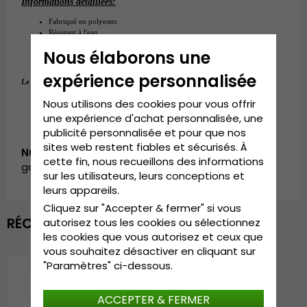
Informations détaillées:
Fabriqué en polyester.
Résistant à l'eau.
Bonne protection solaire.
Nous élaborons une
Fabriqué en Chine.
expérience personnalisée
55 cm - 59 cm (ONE SIZE)
Le guide des tailles: 
Nous utilisons des cookies pour vous offrir
une expérience d'achat personnalisée, une
publicité personnalisée et pour que nos
sites web restent fiables et sécurisés. À
Numéro d’article:
cette fin, nous recueillons des informations
garda.SH0514113.3.jotun.green
sur les utilisateurs, leurs conceptions et
leurs appareils.
Cliquez sur "Accepter & fermer" si vous
RÉCEMMENT VU
autorisez tous les cookies ou sélectionnez
les cookies que vous autorisez et ceux que
vous souhaitez désactiver en cliquant sur
"Paramètres" ci-dessous.
ACCEPTER & FERMER