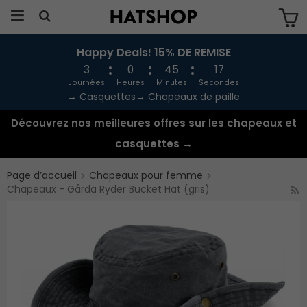
Happy Deals! 15% DE REMISE
Produkten har blivit tillagd i varukorgen
3
0
45
16
Journées
Heures
Minutes
Secondes
→
Casquettes
→
Chapeaux de paille
Découvrez nos meilleures offres sur les chapeaux et
casquettes →
Page d’accueil
Chapeaux pour femme
Chapeaux - Gårda Ryder Bucket Hat (gris)