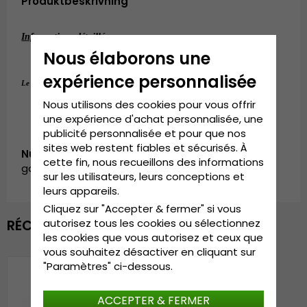
Produktbeskrivning
Informations détaillées:
Nous élaborons une
Composition : 
100% Coton
expérience personnalisée
55 cm - 60 cm (ONE SIZE)
Le guide des tailles: 
Nous utilisons des cookies pour vous offrir
une expérience d'achat personnalisée, une
publicité personnalisée et pour que nos
sites web restent fiables et sécurisés. À
Numéro d’article:
cette fin, nous recueillons des informations
garda.bucket.BH0420111.2.ryder.grey
sur les utilisateurs, leurs conceptions et
leurs appareils.
Cliquez sur "Accepter & fermer" si vous
RÉCEMMENT VU
autorisez tous les cookies ou sélectionnez
les cookies que vous autorisez et ceux que
vous souhaitez désactiver en cliquant sur
"Paramètres" ci-dessous.
ACCEPTER & FERMER