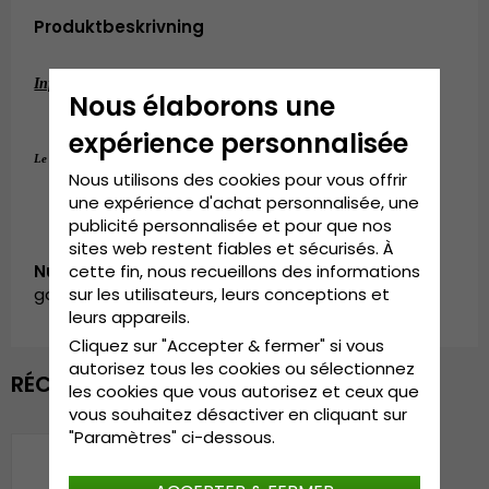
Produktbeskrivning
Informations détaillées:
Nous élaborons une
Composition : 
100% Coton
expérience personnalisée
55 cm - 60 cm (ONE SIZE)
Le guide des tailles: 
Nous utilisons des cookies pour vous offrir
une expérience d'achat personnalisée, une
publicité personnalisée et pour que nos
sites web restent fiables et sécurisés. À
Numéro d’article:
cette fin, nous recueillons des informations
garda.bucket.BH0421210.5.sawyer.white
sur les utilisateurs, leurs conceptions et
leurs appareils.
Cliquez sur "Accepter & fermer" si vous
autorisez tous les cookies ou sélectionnez
RÉCEMMENT VU
les cookies que vous autorisez et ceux que
vous souhaitez désactiver en cliquant sur
"Paramètres" ci-dessous.