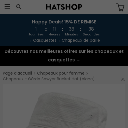
Happy Deals! 15% DE REMISE
Produkten har blivit tillagd i varukorgen
1
11
38
38
Journées
Heures
Minutes
Secondes
→
Casquettes
→
Chapeaux de paille
Découvrez nos meilleures offres sur les chapeaux et
casquettes →
Page d’accueil
Chapeaux pour femme
Chapeaux - Gårda Sawyer Bucket Hat (blanc)