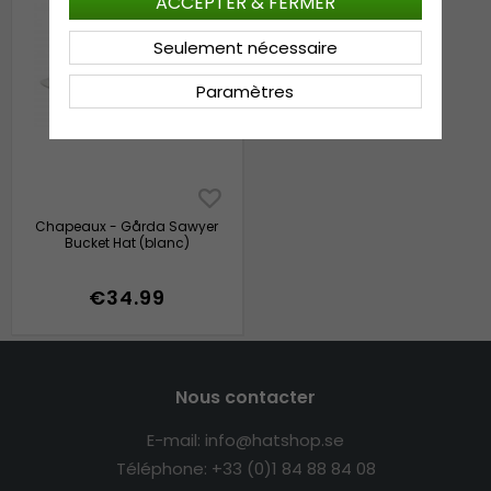
ACCEPTER & FERMER
Seulement nécessaire
Paramètres
Chapeaux - Gårda Sawyer
Bucket Hat (blanc)
€34.99
Nous contacter
E-mail: info@hatshop.se
Téléphone: +33 (0)1 84 88 84 08