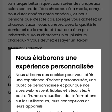
La marque britannique Jaxon créer des chapeaux
selon son credo: “des chapeaux à la mode, conçus
pour durer années après années », et nous
pensons que c’est le cas. Lorsque vous achetez un
chapeau Jaxon, vous achetez avec la qualité le
dernier cri de la mode et tout cela à un prix
imbattable. Vous cherchez un ou plusieurs
chapeaux ? Vous devriez essayer un Jaxon!
:
Informations détaillées
Nous élaborons une
Fedora
Détails en coton
expérience personnalisée
Composition: 100 % paille Seagrass.
Nous utilisons des cookies pour vous offrir
Composition:
100 % paille Seagrass.
une expérience d'achat personnalisée, une
:
publicité personnalisée et pour que nos
Le guide des tailles
sites web restent fiables et sécurisés. À
Small/Medium - 55cm-57cm
cette fin, nous recueillons des informations
Large/X-Large - 58cm-60cm
sur les utilisateurs, leurs conceptions et
leurs appareils.