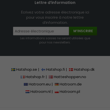
Lettre d’information
Écrivez votre adresse électronique ici
pour vous inscrire à notre lettre
d’information.
M’INSCRIRE
Les informations saisies ne seront utilisées que
pour nos newsletters.
Hatshop.se
|
Hatshop.fi
|
Hatshop.dk
Hatshop.fr
|
Hatteshoppen.no
Hatroom.eu
|
Hatroom.de
Hatroom.nl
|
Hatroom.pl