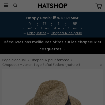
Happy Deals! 15% DE REMISE
Produkten har blivit tillagd i varukorgen
0
17
1
54
Journées
Heures
Minutes
Secondes
→
Casquettes
→
Chapeaux de paille
Découvrez nos meilleures offres sur les chapeaux et
casquettes →
Page d’accueil
Chapeaux pour femme
Chapeaux - Jaxon Toyo Safari Fedora (naturel)