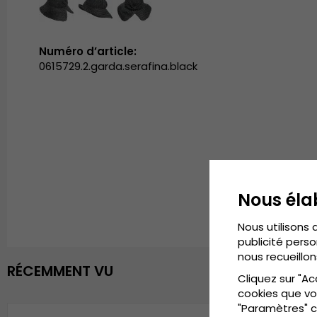
Numéro d’article:
0615729.2.garda.serafina.black
Nous éla
Nous utilisons 
publicité perso
nous recueillon
RÉCEMMENT VU
Cliquez sur "Ac
cookies que vo
"Paramètres" c