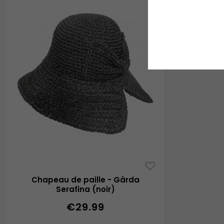
Chapeau de paille - Gårda
Serafina (noir)
€29.99