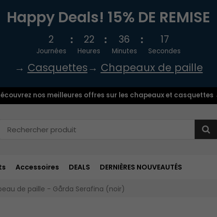
Happy Deals! 15% DE REMISE
2
22
36
16
Journées
Heures
Minutes
Secondes
→
Casquettes
→
Chapeaux de paille
écouvrez nos meilleures offres sur les chapeaux et casquettes
ts
Accessoires
DEALS
DERNIÈRES NOUVEAUTÉS
eau de paille - Gårda Serafina (noir)