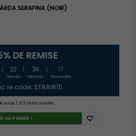
GÅRDA SERAFINA (NOIR)
5% DE REMISE
22
36
16
Heures
Minutes
Secondes
c le code: STRAW15
é sous 1 à 2 jours ouvrés.
R AU PANIER »