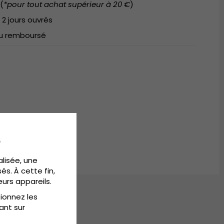
(
*pour tout achat supérieur à 20 €
)
 2 jours ouvrés
 ou remboursé
e
alisée, une
és. À cette fin,
eurs appareils.
tionnez les
ant sur