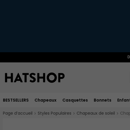
D
BESTSELLERS
Chapeaux
Casquettes
Bonnets
Enfan
Page d’accueil
Styles Populaires
Chapeaux de soleil
Chap