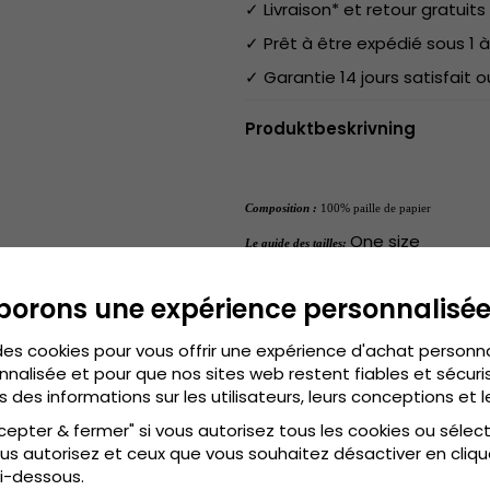
✓ Livraison* et retour gratuits 
✓ Prêt à être expédié sous 1 à
✓ Garantie 14 jours satisfait
Produktbeskrivning
Composition :
100% paille de papier
One size
Le guide des tailles: 
borons une expérience personnalisé
des cookies pour vous offrir une expérience d'achat personn
nnalisée et pour que nos sites web restent fiables et sécuris
s des informations sur les utilisateurs, leurs conceptions et l
cepter & fermer" si vous autorisez tous les cookies ou sélec
us autorisez et ceux que vous souhaitez désactiver en cliqu
i-dessous.