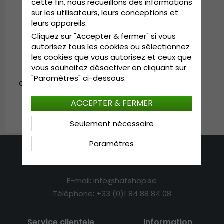
cette fin, nous recueillons des informations
sur les utilisateurs, leurs conceptions et
leurs appareils.
Cliquez sur "Accepter & fermer" si vous
autorisez tous les cookies ou sélectionnez
les cookies que vous autorisez et ceux que
vous souhaitez désactiver en cliquant sur
"Paramètres" ci-dessous.
Chapeaux - Gårda Puolo
Floppy (beige)
ACCEPTER & FERMER
€19.99
Seulement nécessaire
Paramètres
Nous contacter
E-mail: info@hatshop.se
Téléphone: +33 (0)1 84 88 84 08
Service clientele
Information