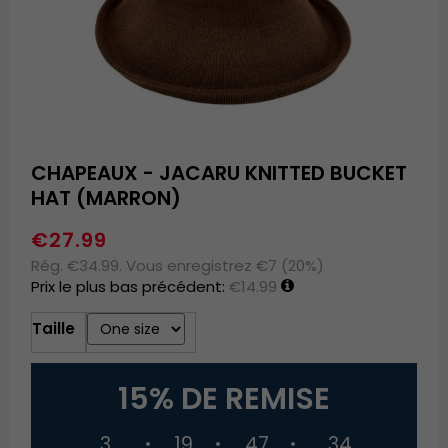
CHAPEAUX - JACARU KNITTED BUCKET
HAT (MARRON)
€27.99
Rég. €34.99. Vous enregistrez €7 (20%)
Prix le plus bas précédent:
€14.99
Taille
15% DE REMISE
3
19
47
34