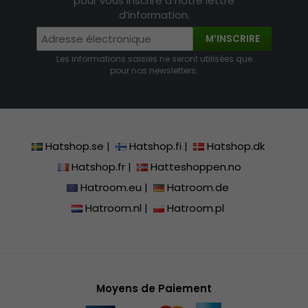
pour vous inscrire à notre lettre
d’information.
M’INSCRIRE
Les informations saisies ne seront utilisées que
pour nos newsletters.
Hatshop.se
|
Hatshop.fi
|
Hatshop.dk
Hatshop.fr
|
Hatteshoppen.no
Hatroom.eu
|
Hatroom.de
Hatroom.nl
|
Hatroom.pl
Moyens de Paiement