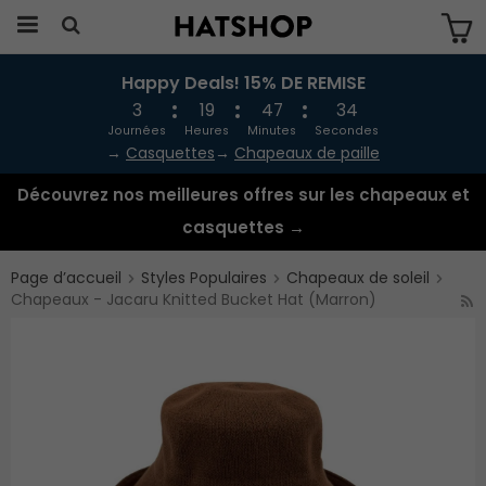
Happy Deals! 15% DE REMISE
Produkten har blivit tillagd i varukorgen
3
19
47
34
Journées
Heures
Minutes
Secondes
→
Casquettes
→
Chapeaux de paille
Découvrez nos meilleures offres sur les chapeaux et
casquettes →
Page d’accueil
Styles Populaires
Chapeaux de soleil
Chapeaux - Jacaru Knitted Bucket Hat (Marron)