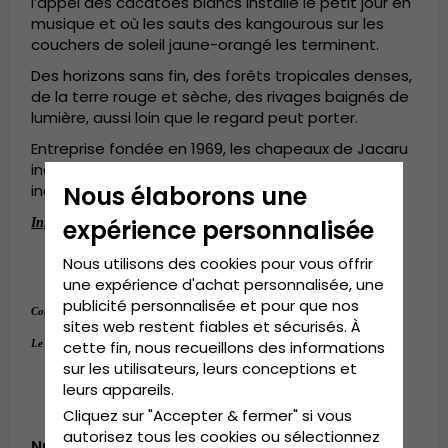
l’appel des cacatoès blancs installe le petit jour en
musique et où les sauts des kangourous sur les
couchers de soleil jaune-orangé les terminent.
Des horizons sans fin, des forêts tropicales denses,
de la terre rouge et sèche, des rivages baignés de
lumière, aussi loin que le regard peut porter.
Entreprise fondée en 1969, les chapeaux de Jacaru
incarnent l’âme de l’Australie – sauvage,
Nous élaborons une
indomptable, forte et courageuse!
expérience personnalisée
Informations détaillées:
Rebords de 9 centimètres.
Nous utilisons des cookies pour vous offrir
Taille réglable.
une expérience d'achat personnalisée, une
publicité personnalisée et pour que nos
65% coton, 35% polyester.
Composition :
sites web restent fiables et sécurisés. À
1-size-fits-all
Le guide des tailles:
cette fin, nous recueillons des informations
sur les utilisateurs, leurs conceptions et
leurs appareils.
Cliquez sur "Accepter & fermer" si vous
autorisez tous les cookies ou sélectionnez
Numéro d’article: