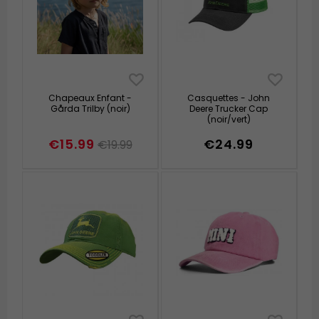
Chapeaux Enfant -
Casquettes - John
Gårda Trilby (noir)
Deere Trucker Cap
(noir/vert)
€15.99
€24.99
€19.99