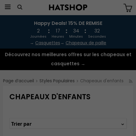
Happy Deals! 15% DE REMISE
Produkten har blivit tillagd i varukorgen
2
17
34
31
Journées
Heures
Minutes
Secondes
→
Casquettes
→
Chapeaux de paille
Découvrez nos meilleures offres sur les chapeaux et
casquettes →
Page d’accueil
Styles Populaires
Chapeaux d'enfants
CHAPEAUX D'ENFANTS
Trier par