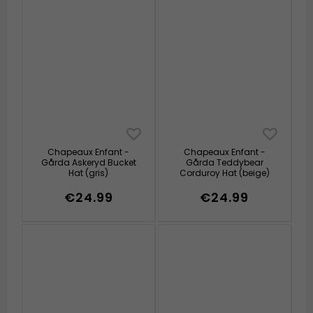
Chapeaux Enfant -
Chapeaux Enfant -
Gårda Askeryd Bucket
Gårda Teddybear
Hat (gris)
Corduroy Hat (beige)
€24.99
€24.99