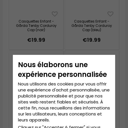
Casquettes Enfant -
Casquettes Enfant -
Gårda Tenby Corduroy
Gårda Tenby Corduroy
Cap (noir)
Cap (bleu)
€19.99
€19.99
Nous élaborons une
expérience personnalisée
Nous utilisons des cookies pour vous offrir
une expérience d'achat personnalisée, une
publicité personnalisée et pour que nos
sites web restent fiables et sécurisés. À
cette fin, nous recueillons des informations
sur les utilisateurs, leurs conceptions et
Casquettes Enfant -
Casquettes Enfant -
leurs appareils.
Gårda Tenby Corduroy
Gårda New York
Cap (rose)
Baseball Cap
Cliquez sur "Accepter & fermer" si vous