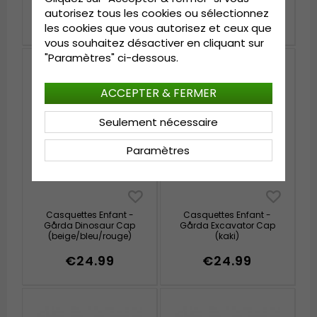
(noir/crème)
autorisez tous les cookies ou sélectionnez
€19.99
€24.99
les cookies que vous autorisez et ceux que
vous souhaitez désactiver en cliquant sur
"Paramètres" ci-dessous.
ACCEPTER & FERMER
Seulement nécessaire
Paramètres
Casquettes Enfant -
Casquettes Enfant -
Gårda Dinosaur Cap
Gårda Excavator Cap
(beige/bleu/rouge)
(kaki)
€24.99
€24.99