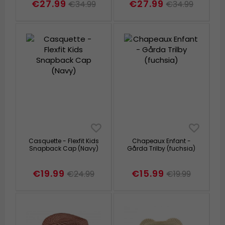
€27.99
€27.99
€34.99
€34.99
Casquette - Flexfit Kids
Chapeaux Enfant -
Snapback Cap (Navy)
Gårda Trilby (fuchsia)
€19.99
€15.99
€24.99
€19.99