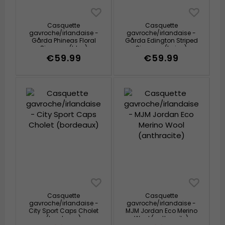
Casquette
Casquette
gavroche/irlandaise -
gavroche/irlandaise -
Gårda Phineas Floral
Gårda Edington Striped
Sixpence (bleu)
Sixpence (beige)
€59.99
€59.99
Casquette
Casquette
gavroche/irlandaise -
gavroche/irlandaise -
City Sport Caps Cholet
MJM Jordan Eco Merino
(bordeaux)
Wool (anthracite)