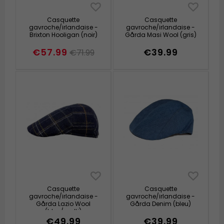
Casquette
Casquette
gavroche/irlandaise -
gavroche/irlandaise -
Brixton Hooligan (noir)
Gårda Masi Wool (gris)
€57.99
€39.99
€71.99
Casquette
Casquette
gavroche/irlandaise -
gavroche/irlandaise -
Gårda Lazio Wool
Gårda Denim (bleu)
(bleu/multi)
€49.99
€39.99