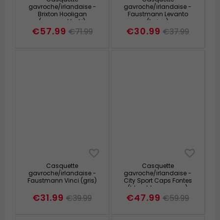
gavroche/irlandaise -
gavroche/irlandaise -
Brixton Hooligan
Faustmann Levanto
(marron-khaki)
(beige)
€57.99
€30.99
€71.99
€37.99
Casquette
Casquette
gavroche/irlandaise -
gavroche/irlandaise -
Faustmann Vinci (gris)
City Sport Caps Fontes
(bleu-blanc-rouge)
€31.99
€47.99
€39.99
€59.99