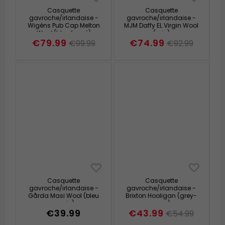
Casquette
Casquette
gavroche/irlandaise -
gavroche/irlandaise -
Wigéns Pub Cap Melton
MJM Daffy EL Virgin Wool
Wool (bleu foncé)
(gris)
€79.99
€74.99
€99.99
€92.99
Casquette
Casquette
gavroche/irlandaise -
gavroche/irlandaise -
Gårda Masi Wool (bleu
Brixton Hooligan (grey-
marin)
navy)
€39.99
€43.99
€54.99