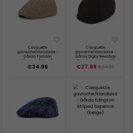
Casquette
Casquette
gavroche/irlandaise -
gavroche/irlandaise -
Gårda Torridon
Gårda Digby Newsboy
(marron/blanc)
Cap (marron foncé)
€34.99
€27.99
€34.99