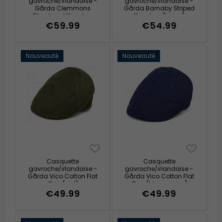
gavroche/irlandaise -
gavroche/irlandaise -
Gårda Clemmons
Gårda Barnaby Striped
Checkered Newsboy
Newsboy (beige)
(beige)
€59.99
€54.99
Nouveauté
Nouveauté
Casquette
Casquette
gavroche/irlandaise -
gavroche/irlandaise -
Gårda Vico Cotton Flat
Gårda Vico Cotton Flat
Cap (vert)
Cap (bleu marine)
€49.99
€49.99