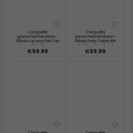
Casquette
Casquette
gavroche/irlandaise -
gavroche/irlandaise -
Gårda Lacona Flat Cap
Gårda Forio Cotton Mix
(bleu)
Flat Cap (bleu/gris)
€59.99
€59.99
Casquette
Casquette