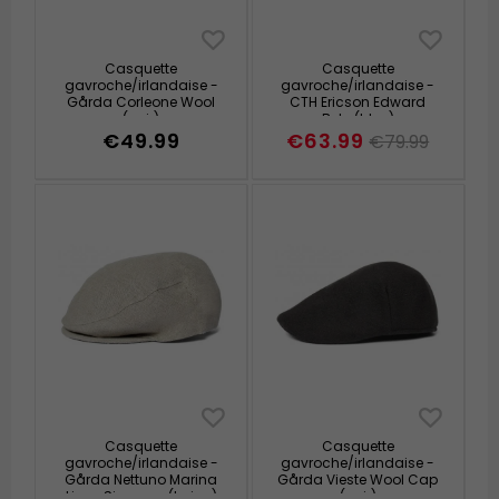
Casquette
Casquette
gavroche/irlandaise -
gavroche/irlandaise -
Gårda Corleone Wool
CTH Ericson Edward
(noir)
Belo (bleu)
€49.99
€63.99
€79.99
Casquette
Casquette
gavroche/irlandaise -
gavroche/irlandaise -
Gårda Nettuno Marina
Gårda Vieste Wool Cap
Linen Sixpence (beige)
(noir)