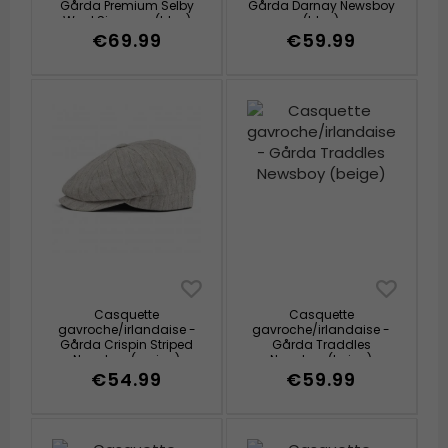
Gårda Premium Selby
Gårda Darnay Newsboy
Wool Sixpence (bleu)
(bleu)
€69.99
€59.99
Casquette
Casquette
gavroche/irlandaise -
gavroche/irlandaise -
Gårda Crispin Striped
Gårda Traddles
Newsboy (greige)
Newsboy (beige)
€54.99
€59.99