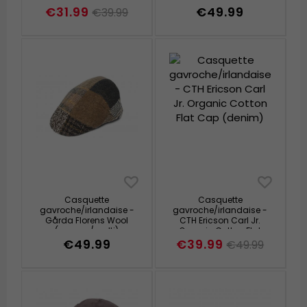
€31.99
€49.99
€39.99
Casquette
Casquette
gavroche/irlandaise -
gavroche/irlandaise -
Gårda Florens Wool
CTH Ericson Carl Jr.
(marron/multi)
Organic Cotton Flat
Cap (denim)
€49.99
€39.99
€49.99