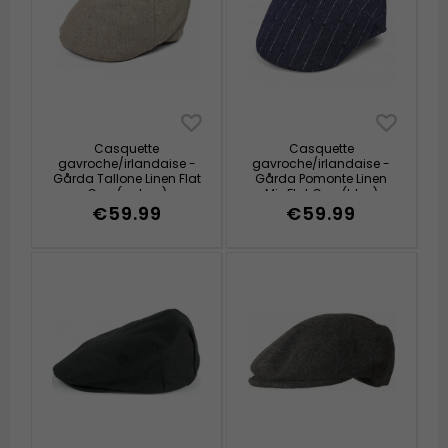
Casquette
Casquette
gavroche/irlandaise -
gavroche/irlandaise -
Gårda Tallone Linen Flat
Gårda Pomonte Linen
Cap (nature)
Mix Flat Cap (bleu)
€59.99
€59.99