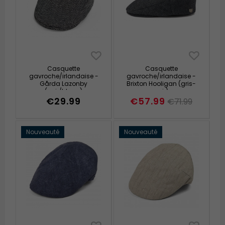
Casquette
Casquette
gavroche/irlandaise -
gavroche/irlandaise -
Gårda Lazonby
Brixton Hooligan (gris-
(noir/blanc)
noir)
€29.99
€57.99
€71.99
Nouveauté
Nouveauté