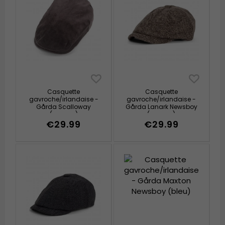
Casquette
Casquette
gavroche/irlandaise -
gavroche/irlandaise -
Gårda Scalloway
Gårda Lanark Newsboy
(marron)
(marron)
€29.99
€29.99