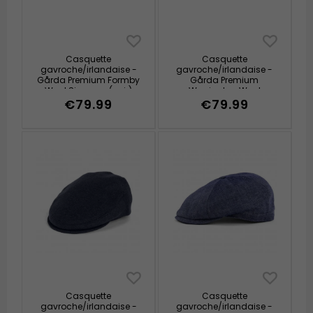
Casquette
Casquette
gavroche/irlandaise -
gavroche/irlandaise -
Gårda Premium Formby
Gårda Premium
Wool Sixpence (noir)
Warrington Wool
Sixpence (bleu)
€79.99
€79.99
Casquette
Casquette
gavroche/irlandaise -
gavroche/irlandaise -