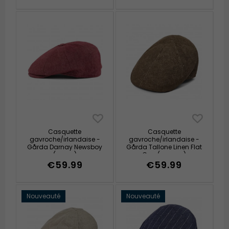
Casquette
Casquette
gavroche/irlandaise -
gavroche/irlandaise -
Gårda Darnay Newsboy
Gårda Tallone Linen Flat
(rouge)
Cap (marron)
€59.99
€59.99
Nouveauté
Nouveauté