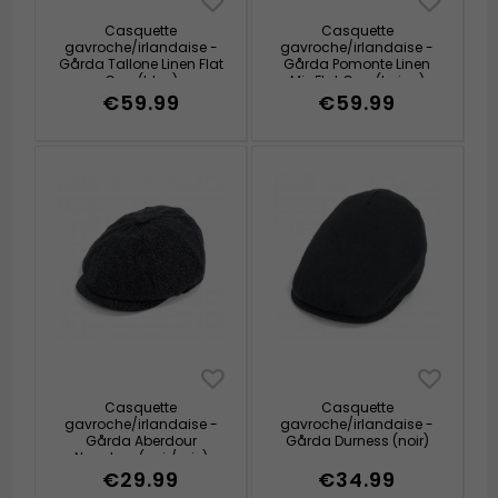
Casquette
Casquette
gavroche/irlandaise -
gavroche/irlandaise -
Gårda Tallone Linen Flat
Gårda Pomonte Linen
Cap (bleu)
Mix Flat Cap (beige)
€59.99
€59.99
Casquette
Casquette
gavroche/irlandaise -
gavroche/irlandaise -
Gårda Aberdour
Gårda Durness (noir)
Newsboy (noir/gris)
€29.99
€34.99