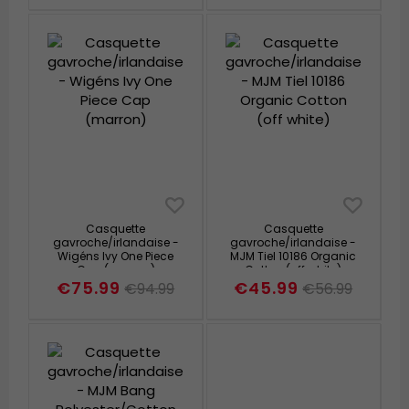
Casquette
Casquette
gavroche/irlandaise -
gavroche/irlandaise -
Wigéns Ivy One Piece
MJM Tiel 10186 Organic
Cap (marron)
Cotton (off white)
€75.99
€45.99
€94.99
€56.99