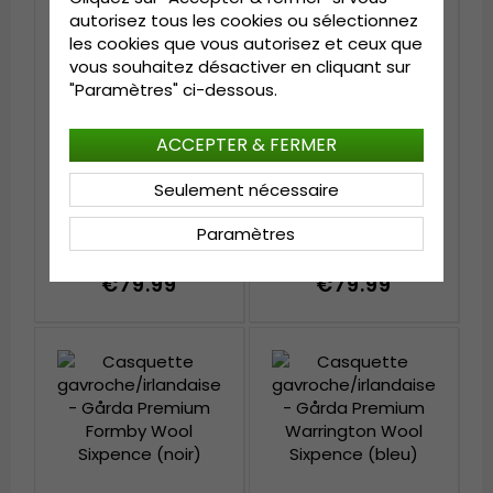
autorisez tous les cookies ou sélectionnez
les cookies que vous autorisez et ceux que
vous souhaitez désactiver en cliquant sur
"Paramètres" ci-dessous.
ACCEPTER & FERMER
Seulement nécessaire
Casquette
Casquette
gavroche/irlandaise -
gavroche/irlandaise -
Paramètres
Gårda Premium Kirkby
Gårda Premium Kirkby
Wool Sixpence
Wool Sixpence (vert)
(noir/blanc)
€79.99
€79.99