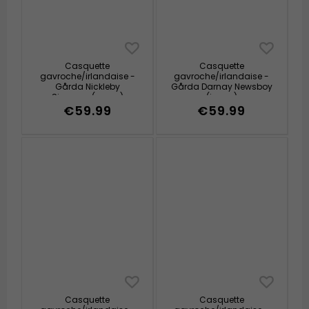
Casquette
Casquette
gavroche/irlandaise -
gavroche/irlandaise -
Gårda Nickleby
Gårda Darnay Newsboy
Sixpence (rouge)
(jaune)
€59.99
€59.99
Casquette
Casquette