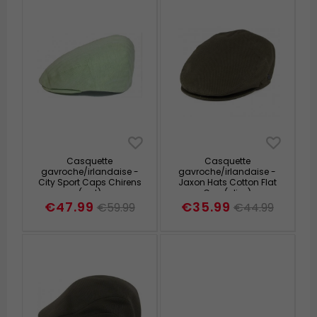
Casquette
Casquette
gavroche/irlandaise -
gavroche/irlandaise -
City Sport Caps Chirens
Jaxon Hats Cotton Flat
(vert)
Cap (olive)
€47.99
€35.99
€59.99
€44.99