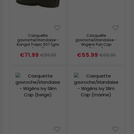
Casquette
Casquette
gavroche/irlandaise -
gavroche/irlandaise -
Kangol Tropic 507 (gris
Wigéns Pub Cap
foncé)
(blanc)
€71.99
€55.99
€89.99
€69.99