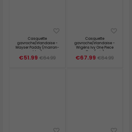
Casquette
Casquette
gavroche/irlandaise -
gavroche/irlandaise -
Mayser Paddy (marron-
Wigéns Ivy One Piece
bleu)
Cap (gris)
€51.99
€67.99
€64.99
€84.99