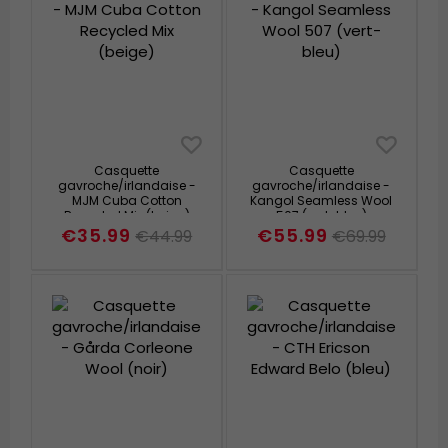
Casquette
Casquette
gavroche/irlandaise -
gavroche/irlandaise -
MJM Cuba Cotton
Kangol Seamless Wool
Recycled Mix (beige)
507 (vert-bleu)
€35.99
€55.99
€44.99
€69.99