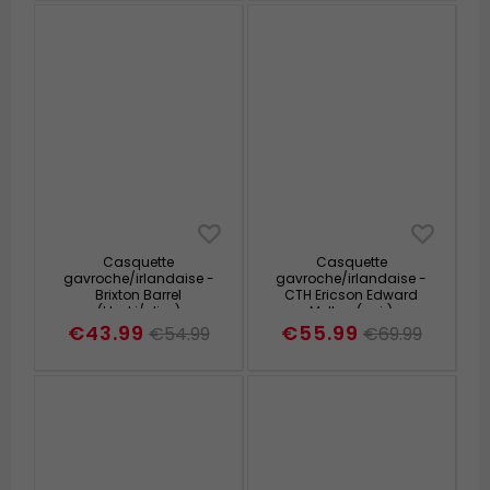
Casquette
Casquette
gavroche/irlandaise -
gavroche/irlandaise -
Brixton Barrel
CTH Ericson Edward
(khaki/olive)
Melton (noir)
€43.99
€55.99
€54.99
€69.99