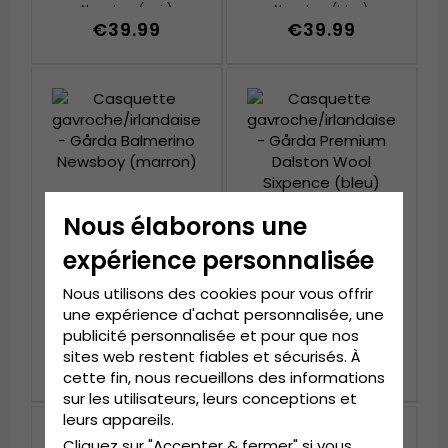
Newsboy (noir)
Newsboy (bleu)
€39.99
€39.99
Nous élaborons une
expérience personnalisée
Nous utilisons des cookies pour vous offrir
Casquette
Casquette
une expérience d'achat personnalisée, une
gavroche/irlandaise -
gavroche/irlandaise -
Gårda Balmerino
Gårda Premium Dalston
publicité personnalisée et pour que nos
Newsboy (marron)
Wool Sixpence (bleu)
sites web restent fiables et sécurisés. À
€39.99
€79.99
cette fin, nous recueillons des informations
sur les utilisateurs, leurs conceptions et
leurs appareils.
Cliquez sur "Accepter & fermer" si vous