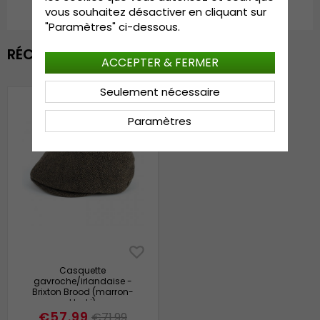
vous souhaitez désactiver en cliquant sur
"Paramètres" ci-dessous.
RÉCEMMENT VU
ACCEPTER & FERMER
Seulement nécessaire
Paramètres
Casquette
gavroche/irlandaise -
Brixton Brood (marron-
khaki)
€57.99
€71.99