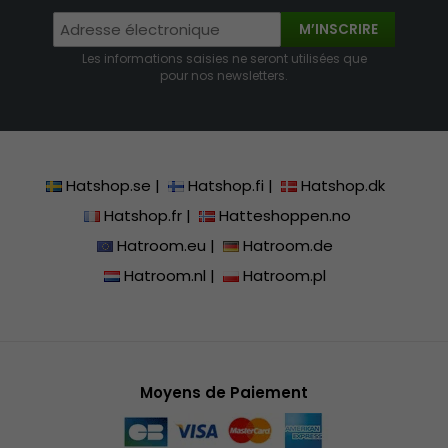
M’INSCRIRE
Les informations saisies ne seront utilisées que
pour nos newsletters.
Hatshop.se
|
Hatshop.fi
|
Hatshop.dk
Hatshop.fr
|
Hatteshoppen.no
Hatroom.eu
|
Hatroom.de
Hatroom.nl
|
Hatroom.pl
Moyens de Paiement