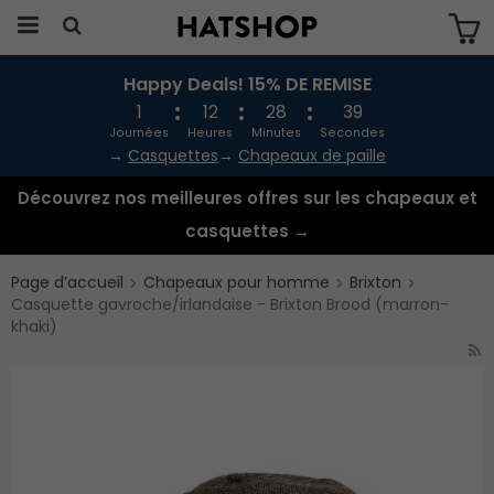
Happy Deals! 15% DE REMISE
Produkten har blivit tillagd i varukorgen
1
12
28
39
Journées
Heures
Minutes
Secondes
→
Casquettes
→
Chapeaux de paille
Découvrez nos meilleures offres sur les chapeaux et
casquettes →
Page d’accueil
Chapeaux pour homme
Brixton
Casquette gavroche/irlandaise - Brixton Brood (marron-
khaki)