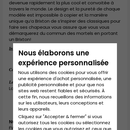
devenue rapidement la plus cool et convoitée à
travers le monde. Le design et la pureté de chaque
modèle est impossible à copier et la manière
unique qu’a Brixton de s’inspirer des classiques pour
faire ses chapeaux vous assure que vous vous
démarquerez du commun des mortels en portant
un Brixton!
:
Informations détaillées
Nous élaborons une
95
polyester et
5
laine.
Composition:
%
%
expérience personnalisée
:
95
polyester et
5
laine.
Composition
%
%
Nous utilisons des cookies pour vous offrir
une expérience d'achat personnalisée, une
:
Small - 56 cm. Medium - 58 cm.
Le guide des tailles
publicité personnalisée et pour que nos
Large - 60 cm. X-Large - 62 cm.
sites web restent fiables et sécurisés. À
cette fin, nous recueillons des informations
sur les utilisateurs, leurs conceptions et
leurs appareils.
Cliquez sur "Accepter & fermer" si vous
Numéro d’article:
autorisez tous les cookies ou sélectionnez
FW_310-00006-0402/00006/10770.brkhk-1
les cookies que vous autorisez et ceux que