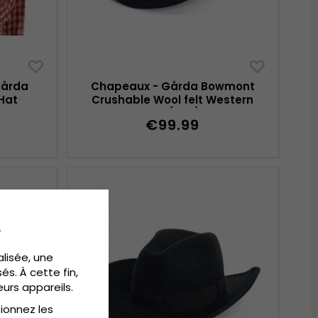
Gårda
Chapeaux - Gårda Bowmont
Hat
Crushable Wool felt Western
hat (noir)
€99.99
e
alisée, une
és. À cette fin,
eurs appareils.
tionnez les