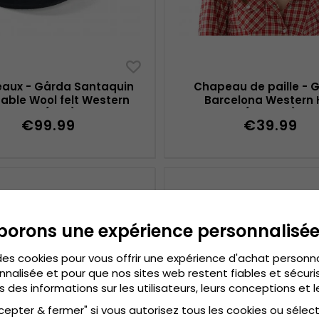
aux - Gårda Santaquin
Chapeau de paille - 
able Wool felt Western
Barcelona Western 
hat (noir)
(marron)
€99.99
€39.99
borons une expérience personnalisé
des cookies pour vous offrir une expérience d'achat personn
nnalisée et pour que nos sites web restent fiables et sécuris
s des informations sur les utilisateurs, leurs conceptions et l
cepter & fermer" si vous autorisez tous les cookies ou sélec