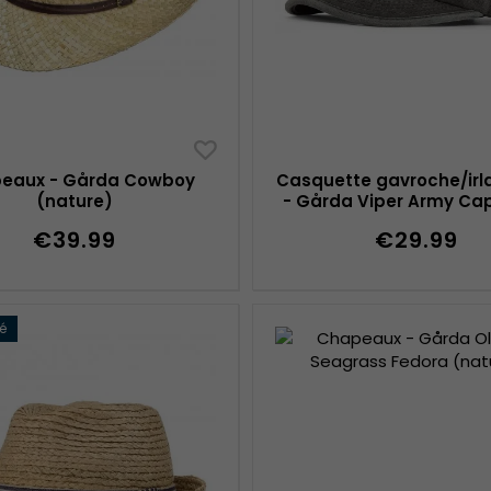
eaux - Gårda Cowboy
Casquette gavroche/irl
(nature)
- Gårda Viper Army Cap
€39.99
€29.99
é