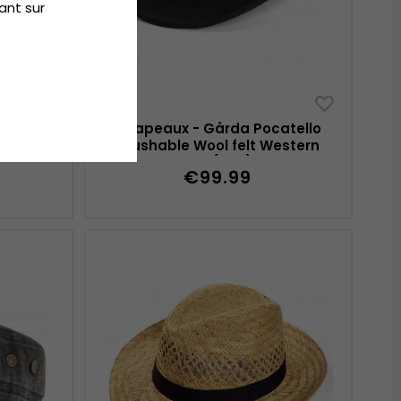
ant sur
sencia
Chapeaux - Gårda Pocatello
Crushable Wool felt Western
hat (noir)
€99.99