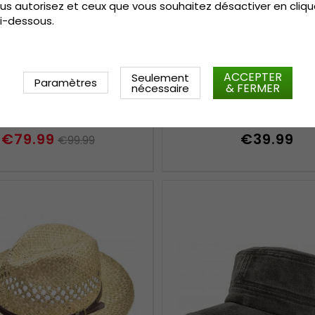
us autorisez et ceux que vous souhaitez désactiver en cliqu
i-dessous.
ACCEPTER
Seulement
Paramètres
& FERMER
nécessaire
eaux - Gårda Cavalier
Chapeaux - Gårda Pla
Panama (nature)
Trilby (blanc)
€79.99
€39.99
€99.99