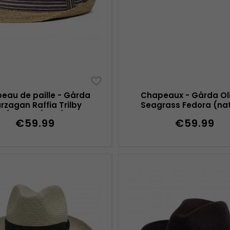
eau de paille - Gårda
Chapeaux - Gårda Ol
rzagan Raffia Trilby
Seagrass Fedora (na
(naturel/bleu)
€59.99
€59.99