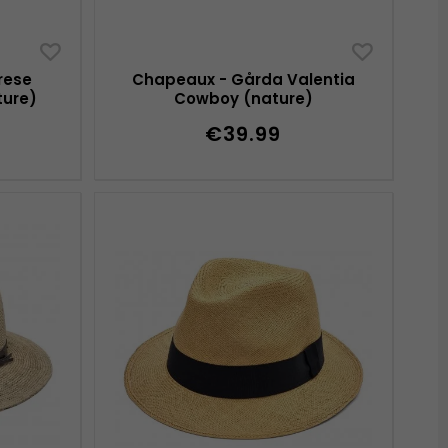
rese
Chapeaux - Gårda Valentia
ture)
Cowboy (nature)
€39.99