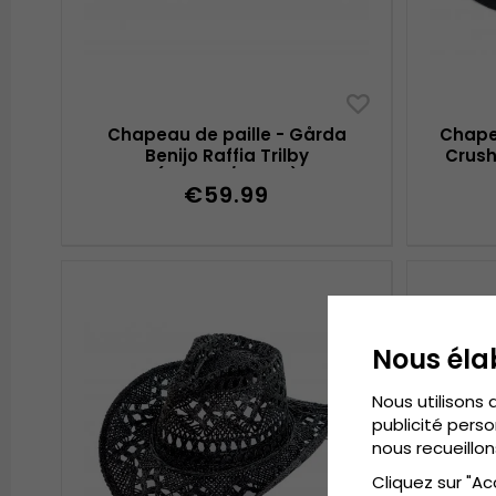
Chapeau de paille - Gårda
Chape
Benijo Raffia Trilby
Crush
(naturel/taupe)
€59.99
Nous éla
Nous utilisons 
publicité perso
nous recueillon
Cliquez sur "Ac