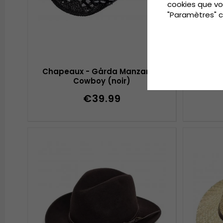
cookies que vo
"Paramètres" c
Chapeaux - Gårda Manzanillo
Chap
Cowboy (noir)
€39.99