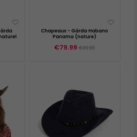
Gårda
Chapeaux - Gårda Habano
naturel
Panama (nature)
)
€79.99
€99.99