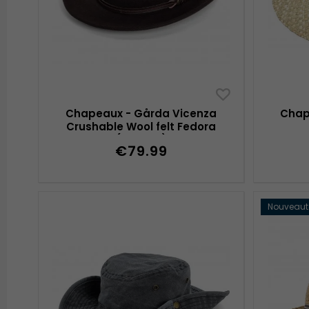
Chapeaux - Gårda Vicenza
Chap
Crushable Wool felt Fedora
(marron)
€79.99
Nouveaut