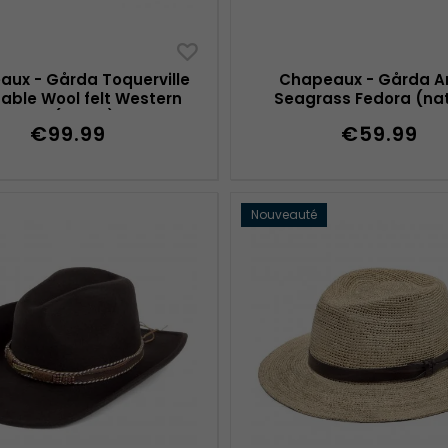
ux - Gårda Toquerville
Chapeaux - Gårda A
able Wool felt Western
Seagrass Fedora (na
hat (beige)
€99.99
€59.99
Nouveauté