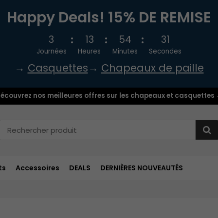
Happy Deals! 15% DE REMISE
3
13
54
30
Journées
Heures
Minutes
Secondes
→
Casquettes
→
Chapeaux de paille
écouvrez nos meilleures offres sur les chapeaux et casquettes
ts
Accessoires
DEALS
DERNIÈRES NOUVEAUTÉS