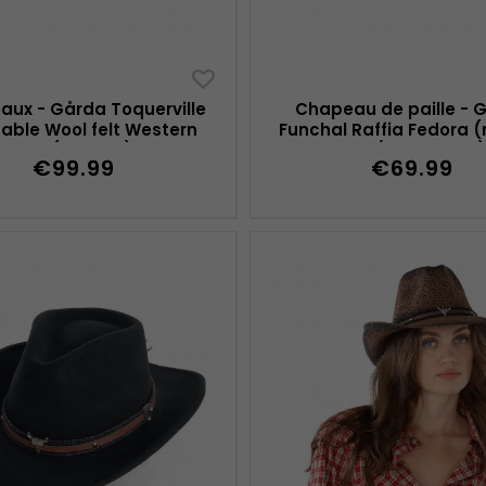
ux - Gårda Toquerville
Chapeau de paille - 
able Wool felt Western
Funchal Raffia Fedora (
hat (marron)
clair/brun foncé
€99.99
€69.99