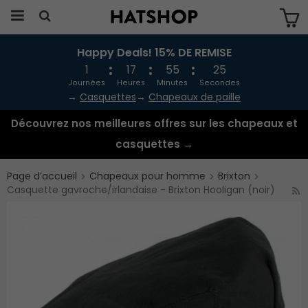
Happy Deals! 15% DE REMISE
Produkten har blivit tillagd i varukorgen
1
17
55
25
Journées
Heures
Minutes
Secondes
→
Casquettes
→
Chapeaux de paille
Découvrez nos meilleures offres sur les chapeaux et
casquettes →
Page d’accueil
Chapeaux pour homme
Brixton
Casquette gavroche/irlandaise - Brixton Hooligan (noir)