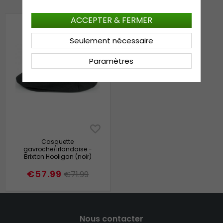
ACCEPTER & FERMER
Seulement nécessaire
Paramètres
Casquette
gavroche/irlandaise -
Brixton Hooligan (noir)
€57.99
€71.99
Nous contacter