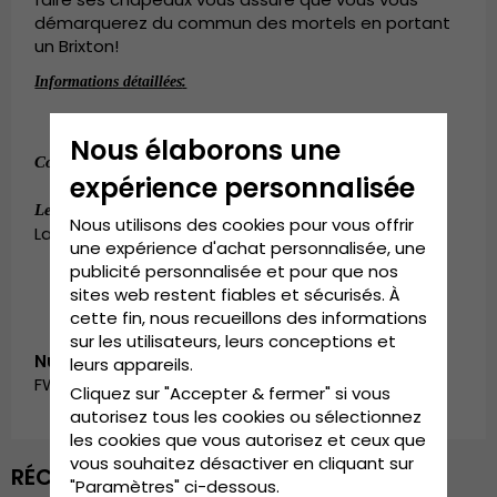
démarquerez du commun des mortels en portant
un Brixton!
:
Informations détaillées
100
coton.
Composition:
%
Nous élaborons une
:
100
coton.
Composition
%
expérience personnalisée
:
Small - 56 cm. Medium - 58 cm.
Le guide des tailles
Nous utilisons des cookies pour vous offrir
Large - 60 cm. X-Large - 62 cm.
une expérience d'achat personnalisée, une
publicité personnalisée et pour que nos
sites web restent fiables et sécurisés. À
cette fin, nous recueillons des informations
sur les utilisateurs, leurs conceptions et
Numéro d’article:
leurs appareils.
FW_00005/10771.black-2
Cliquez sur "Accepter & fermer" si vous
autorisez tous les cookies ou sélectionnez
les cookies que vous autorisez et ceux que
vous souhaitez désactiver en cliquant sur
RÉCEMMENT VU
"Paramètres" ci-dessous.