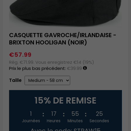
CASQUETTE GAVROCHE/IRLANDAISE -
BRIXTON HOOLIGAN (NOIR)
€57.99
Rég. €71.99. Vous enregistrez €14 (19%)
Prix le plus bas précédent:
€39.99
Taille
15% DE REMISE
1
17
55
25
Journées
Heures
Minutes
Secondes
Avec le code: STRAW15