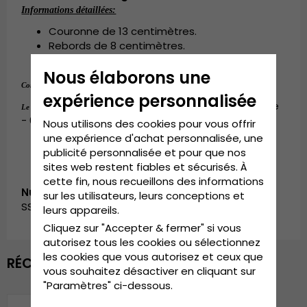
Informations détaillées:
Couronne de 13 centimètres.
Rebords de 8 centimètres.
Composition : 100 % 
paille de panama
.
Nous élaborons une
Composition :
100 % 
paille de panama
.
expérience personnalisée
Small - 56 cm. Medium - 58 cm. Large
Le guide des tailles:
- 60 cm. X-Large - 62 cm.
Nous utilisons des cookies pour vous offrir
une expérience d'achat personnalisée, une
publicité personnalisée et pour que nos
sites web restent fiables et sécurisés. À
cette fin, nous recueillons des informations
Numéro d’article:
sur les utilisateurs, leurs conceptions et
SS_jungla.181.natur-1
leurs appareils.
Cliquez sur "Accepter & fermer" si vous
autorisez tous les cookies ou sélectionnez
les cookies que vous autorisez et ceux que
RÉCEMMENT VU
vous souhaitez désactiver en cliquant sur
"Paramètres" ci-dessous.