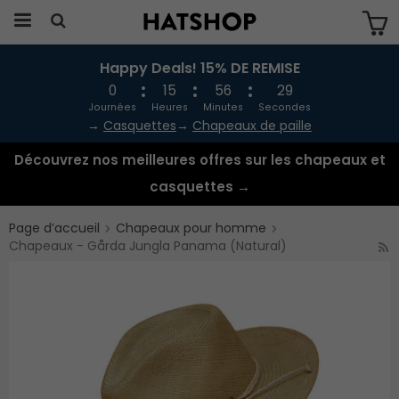
Happy Deals! 15% DE REMISE
Produkten har blivit tillagd i varukorgen
0
15
56
29
Journées
Heures
Minutes
Secondes
→
Casquettes
→
Chapeaux de paille
Découvrez nos meilleures offres sur les chapeaux et
casquettes →
Page d’accueil
Chapeaux pour homme
Chapeaux - Gårda Jungla Panama (Natural)