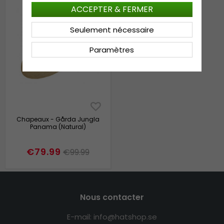
ACCEPTER & FERMER
Seulement nécessaire
Paramètres
Chapeaux - Gårda Jungla
Panama (Natural)
€79.99
€99.99
Nous contacter
E-mail: info@hatshop.se